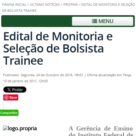
PÁGINA INICIAL
>
ÚLTIMAS NOTÍCIAS
>
PROPRIÁ
>
EDITAL DE MONITORIA E SELEÇÃO
DE BOLSISTA TRAINEE
MENU
Edital de Monitoria e
Seleção de Bolsista
Trainee
Publicado: Segunda, 24 de Outubro de 2016, 19h51
|
Última atualização em Terça,
10 de Janeiro de 2017, 12h03
Save
A Gerência de Ensino
do Instituto Federal de