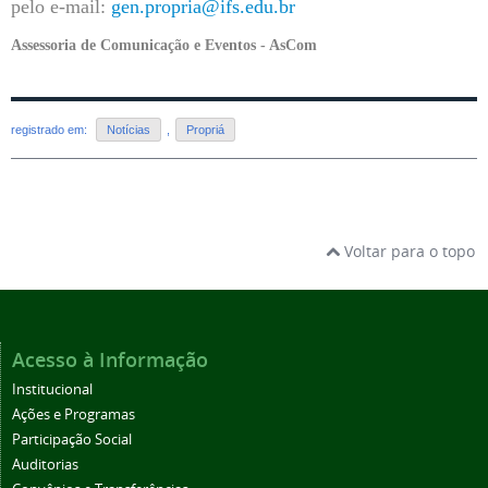
pelo e-mail:
gen.propria@ifs.edu.br
Assessoria de Comunicação e Eventos - AsCom
registrado em:
Notícias
,
Propriá
Voltar para o topo
Acesso à Informação
Institucional
Ações e Programas
Participação Social
Auditorias