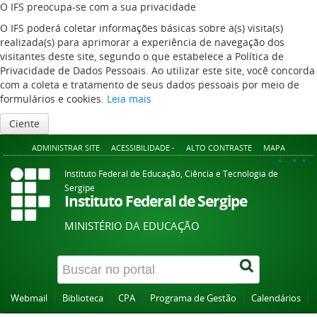
O IFS preocupa-se com a sua privacidade
O IFS poderá coletar informações básicas sobre a(s) visita(s)
realizada(s) para aprimorar a experiência de navegação dos
visitantes deste site, segundo o que estabelece a Política de
Privacidade de Dados Pessoais. Ao utilizar este site, você concorda
com a coleta e tratamento de seus dados pessoais por meio de
formulários e cookies.
Leia mais
Ciente
ADMINISTRAR SITE
ACESSIBILIDADE -
ALTO CONTRASTE
MAPA
A+
A
A-
Instituto Federal de Educação, Ciência e Tecnologia de
Sergipe
Instituto Federal de Sergipe
MINISTÉRIO DA EDUCAÇÃO
Webmail
Biblioteca
CPA
Programa de Gestão
Calendários