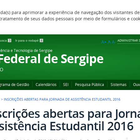
zada(s) para aprimorar a experiência de navegação dos visitantes de
 e tratamento de seus dados pessoais por meio de formulários e coo
ADMINISTRAR S
 busca
3
Ir para o rodapé
4
A+
A
A-
iência e Tecnologia de Sergipe
 Federal de Sergipe
ÃO
grama de Gestão
Calendários
SEI
Pesquisa Pública
Sistemas
Ouv
>
INSCRIÇÕES ABERTAS PARA JORNADA DE ASSISTÊNCIA ESTUDANTIL 2016
scrições abertas para Jor
sistência Estudantil 2016