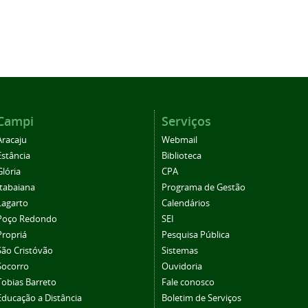
Campi
Serviços
Aracaju
Webmail
Estância
Biblioteca
Glória
CPA
Itabaiana
Programa de Gestão
Lagarto
Calendários
Poço Redondo
SEI
Propriá
Pesquisa Pública
São Cristóvão
Sistemas
Socorro
Ouvidoria
Tobias Barreto
Fale conosco
Educação a Distância
Boletim de Serviços