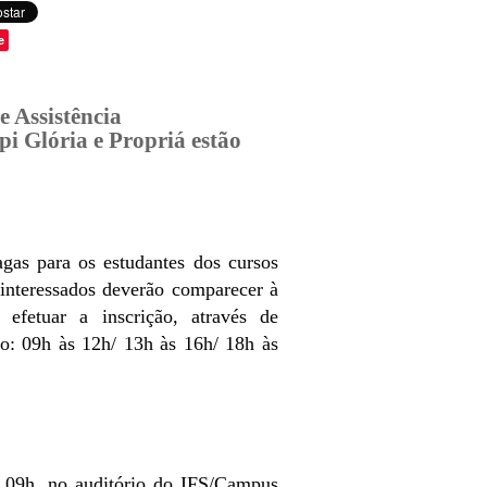
e
e Assistência
i Glória e Propriá estão
agas para os estudantes dos cursos
interessados deverão comparecer à
efetuar a inscrição, através de
to:
09h às 12h/
13h às 16h/
18h às
s 09h, no auditório do IFS/Campus