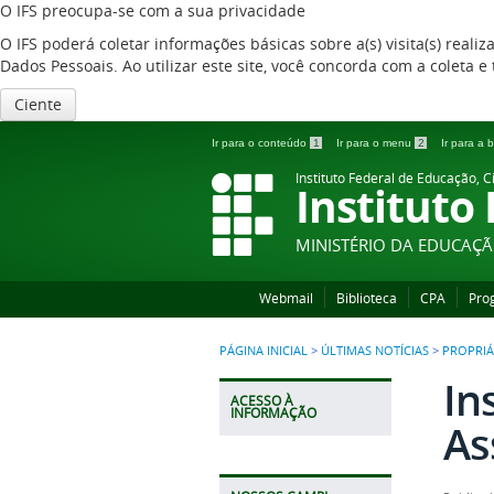
O IFS preocupa-se com a sua privacidade
O IFS poderá coletar informações básicas sobre a(s) visita(s) reali
Dados Pessoais. Ao utilizar este site, você concorda com a coleta
Ciente
Ir para o conteúdo
1
Ir para o menu
2
Ir para a
Instituto Federal de Educação, C
Instituto
MINISTÉRIO DA EDUCAÇ
Webmail
Biblioteca
CPA
Pro
PÁGINA INICIAL
>
ÚLTIMAS NOTÍCIAS
>
PROPRIÁ
In
ACESSO À
INFORMAÇÃO
As