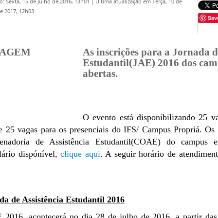
o: Sexta, 15 de Julho de 2016, 13h01
|
Última atualização em Terça, 10 de
de 2017, 12h03
Sav
As inscrições para a Jornada d
Estudantil(JAE) 2016 dos camp
abertas.
O evento está disponibilizando 25 v
 25 vagas para os presenciais do IFS/ Campus Propriá. Os 
enadoria de Assistência Estudantil(COAE) do campus e 
lário dispónível,
clique aqui
. A seguir horário de atendimen
da de Assistência Estudantil 2016
 2016, acontecerá no dia 28 de julho de 2016, a partir da