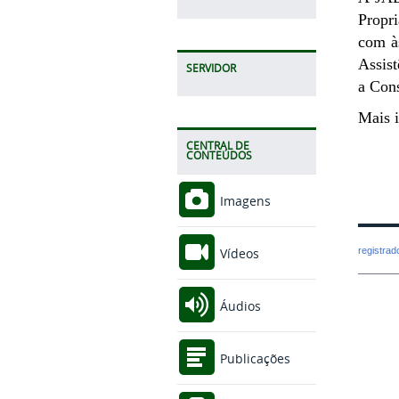
Propr
com às
Assist
SERVIDOR
a Cons
Mais i
CENTRAL DE
CONTEÚDOS
Imagens
registra
Vídeos
Áudios
Publicações