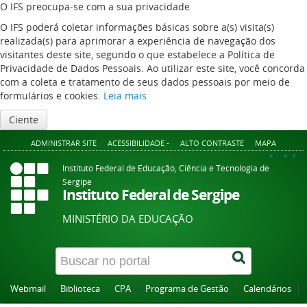
O IFS preocupa-se com a sua privacidade
O IFS poderá coletar informações básicas sobre a(s) visita(s)
realizada(s) para aprimorar a experiência de navegação dos
visitantes deste site, segundo o que estabelece a Política de
Privacidade de Dados Pessoais. Ao utilizar este site, você concorda
com a coleta e tratamento de seus dados pessoais por meio de
formulários e cookies.
Leia mais
Ciente
ADMINISTRAR SITE
ACESSIBILIDADE -
ALTO CONTRASTE
MAPA
A+
A
A-
Instituto Federal de Educação, Ciência e Tecnologia de
Sergipe
Instituto Federal de Sergipe
MINISTÉRIO DA EDUCAÇÃO
Webmail
Biblioteca
CPA
Programa de Gestão
Calendários