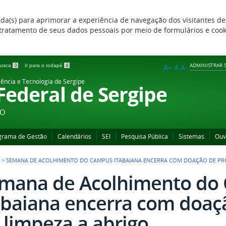
zada(s) para aprimorar a experiência de navegação dos visitantes de
 e tratamento de seus dados pessoais por meio de formulários e coo
ADMINISTRAR S
 busca
3
Ir para o rodapé
4
A+
A
A-
iência e Tecnologia de Sergipe
 Federal de Sergipe
ÃO
grama de Gestão
Calendários
SEI
Pesquisa Pública
Sistemas
Ouv
>
SEMANA DE ACOLHIMENTO DO CAMPUS ITABAIANA ENCERRA COM DOAÇÃO DE PRO
mana de Acolhimento do
abaiana encerra com doaç
 limpeza a abrigo