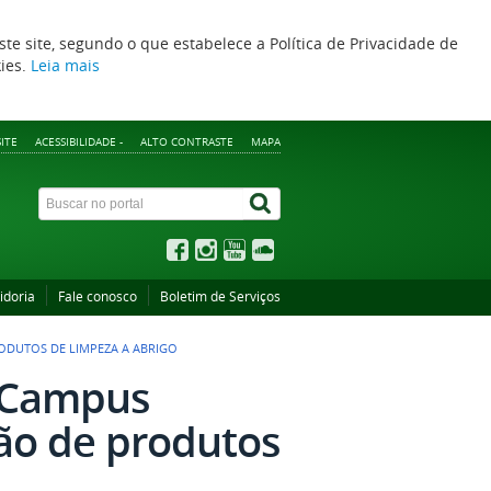
ste site, segundo o que estabelece a Política de Privacidade de
kies.
Leia mais
ITE
ACESSIBILIDADE -
ALTO CONTRASTE
MAPA
idoria
Fale conosco
Boletim de Serviços
DUTOS DE LIMPEZA A ABRIGO
 Campus
ão de produtos