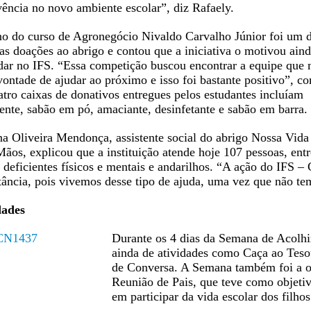
vência no novo ambiente escolar”, diz
Rafaely
.
no do curso de Agronegócio Nivaldo Carvalho Júnior foi um 
as doações ao abrigo e contou que a iniciativa o motivou ain
dar no IFS. “Essa competição buscou encontrar a equipe que 
vontade de ajudar ao próximo e isso foi bastante positivo”, c
tro caixas de donativos entregues pelos estudantes incluíam
ente, sabão em pó, amaciante, desinfetante e sabão em barra.
a Oliveira Mendonça, assistente social do abrigo Nossa Vid
ãos, explicou que a instituição atende hoje 107 pessoas, entr
 deficientes físicos e mentais e andarilhos. “A ação do IFS 
ância, pois vivemos desse tipo de ajuda, uma vez que não te
dades
Durante os 4 dias da Semana de Acolhi
ainda de atividades como Caça ao Tes
de Conversa. A Semana também foi a op
Reunião de Pais, que teve como objetivo
em participar da vida escolar dos filhos