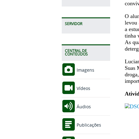
convi
O alu
levou 
SERVIDOR
a estu
tinha 
As qua
deterg
CENTRAL DE
CONTEÚDOS
Lucian
Suas M
Imagens
droga,
import
Vídeos
Ativi
Áudios
Publicações