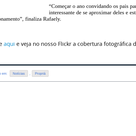
“Começar o ano convidando os pais pa
interessante de se aproximar deles e e
onamento”, finaliza
Rafaely
.
ue
aqui
e veja no nosso Flickr a cobertura fotográfic
do em:
Notícias
,
Propriá