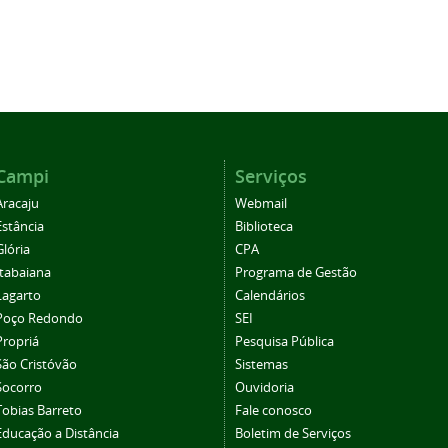
Campi
Serviços
Aracaju
Webmail
Estância
Biblioteca
Glória
CPA
Itabaiana
Programa de Gestão
Lagarto
Calendários
Poço Redondo
SEI
Propriá
Pesquisa Pública
São Cristóvão
Sistemas
Socorro
Ouvidoria
Tobias Barreto
Fale conosco
Educação a Distância
Boletim de Serviços