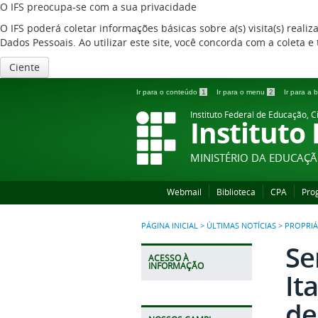
O IFS preocupa-se com a sua privacidade
O IFS poderá coletar informações básicas sobre a(s) visita(s) reali
Dados Pessoais. Ao utilizar este site, você concorda com a coleta
Ciente
Ir para o conteúdo
1
Ir para o menu
2
Ir para a
Instituto Federal de Educação, C
Instituto
MINISTÉRIO DA EDUCAÇ
Webmail
Biblioteca
CPA
Pro
PÁGINA INICIAL
>
ÚLTIMAS NOTÍCIAS
>
PROPRIÁ
Se
ACESSO À
INFORMAÇÃO
It
de