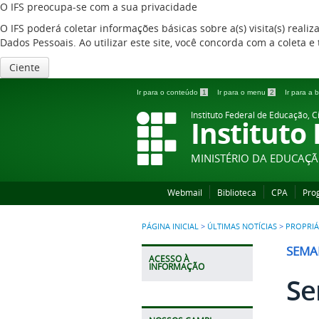
O IFS preocupa-se com a sua privacidade
O IFS poderá coletar informações básicas sobre a(s) visita(s) reali
Dados Pessoais. Ao utilizar este site, você concorda com a coleta
Ciente
Ir para o conteúdo
1
Ir para o menu
2
Ir para a
Instituto Federal de Educação, C
Instituto
MINISTÉRIO DA EDUCAÇ
Webmail
Biblioteca
CPA
Pro
PÁGINA INICIAL
>
ÚLTIMAS NOTÍCIAS
>
PROPRIÁ
SEMA
ACESSO À
INFORMAÇÃO
Se