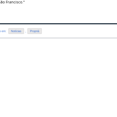
São Francisco."
do em:
Notícias
,
Propriá