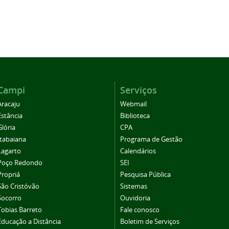
Campi
Serviços
Aracaju
Webmail
Estância
Biblioteca
Glória
CPA
Itabaiana
Programa de Gestão
Lagarto
Calendários
Poço Redondo
SEI
Propriá
Pesquisa Pública
São Cristóvão
Sistemas
Socorro
Ouvidoria
Tobias Barreto
Fale conosco
Educação a Distância
Boletim de Serviços