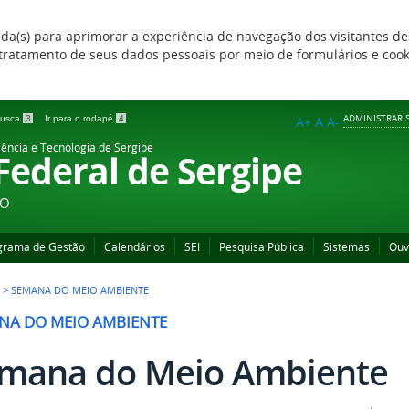
zada(s) para aprimorar a experiência de navegação dos visitantes de
 e tratamento de seus dados pessoais por meio de formulários e coo
ADMINISTRAR S
 busca
3
Ir para o rodapé
4
A+
A
A-
iência e Tecnologia de Sergipe
 Federal de Sergipe
ÃO
grama de Gestão
Calendários
SEI
Pesquisa Pública
Sistemas
Ouv
>
SEMANA DO MEIO AMBIENTE
NA DO MEIO AMBIENTE
mana do Meio Ambiente