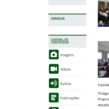
SERVIDOR
CENTRAL DE
CONTEÚDOS
Imagens
Vídeos
Áudios
trazid
Thiago
Publicações
Propri
desafi