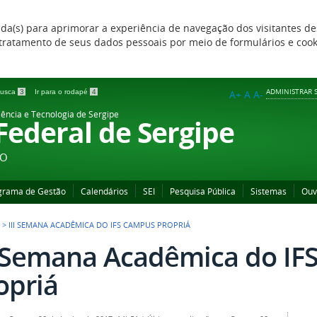
zada(s) para aprimorar a experiência de navegação dos visitantes de
 e tratamento de seus dados pessoais por meio de formulários e coo
ADMINISTRAR S
 busca
3
Ir para o rodapé
4
A+
A
A-
iência e Tecnologia de Sergipe
 Federal de Sergipe
ÃO
grama de Gestão
Calendários
SEI
Pesquisa Pública
Sistemas
Ouv
>
III SEMANA ACADÊMICA DO IFS CAMPUS PROPRIÁ
I Semana Acadêmica do I
opriá