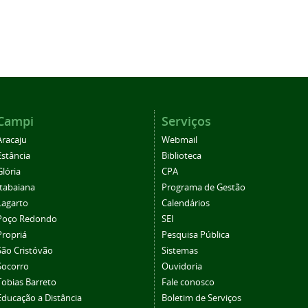
Campi
Serviços
Aracaju
Webmail
Estância
Biblioteca
Glória
CPA
Itabaiana
Programa de Gestão
Lagarto
Calendários
Poço Redondo
SEI
Propriá
Pesquisa Pública
São Cristóvão
Sistemas
Socorro
Ouvidoria
Tobias Barreto
Fale conosco
Educação a Distância
Boletim de Serviços