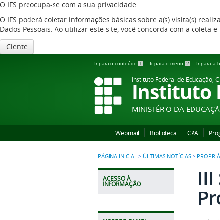
O IFS preocupa-se com a sua privacidade
O IFS poderá coletar informações básicas sobre a(s) visita(s) reali
Dados Pessoais. Ao utilizar este site, você concorda com a coleta
Ciente
Ir para o conteúdo
1
Ir para o menu
2
Ir para a
Instituto Federal de Educação, C
Instituto
MINISTÉRIO DA EDUCAÇ
Webmail
Biblioteca
CPA
Pro
PÁGINA INICIAL
>
ÚLTIMAS NOTÍCIAS
>
PROPRIÁ
II
ACESSO À
INFORMAÇÃO
Pr