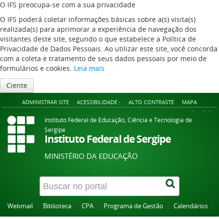
O IFS preocupa-se com a sua privacidade
O IFS poderá coletar informações básicas sobre a(s) visita(s)
realizada(s) para aprimorar a experiência de navegação dos
visitantes deste site, segundo o que estabelece a Política de
Privacidade de Dados Pessoais. Ao utilizar este site, você concorda
com a coleta e tratamento de seus dados pessoais por meio de
formulários e cookies.
Leia mais
Ciente
ADMINISTRAR SITE
ACESSIBILIDADE -
ALTO CONTRASTE
MAPA
A+
A
A-
Instituto Federal de Educação, Ciência e Tecnologia de
Sergipe
Instituto Federal de Sergipe
MINISTÉRIO DA EDUCAÇÃO
Webmail
Biblioteca
CPA
Programa de Gestão
Calendários