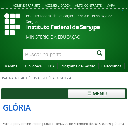
ADMINISTRAR SITE
ACESSIBILIDADE -
ALTO CONTRASTE
MAPA
A+
A
A-
Instituto Federal de Educação, Ciência e Tecnologia de
Sergipe
Instituto Federal de Sergipe
MINISTÉRIO DA EDUCAÇÃO
Webmail
Biblioteca
CPA
Programa de Gestão
Calendários
PÁGINA INICIAL
>
ÚLTIMAS NOTÍCIAS
>
GLÓRIA
MENU
GLÓRIA
Escrito por
Administrador
|
Criado: Terça, 20 de Setembro de 2016, 00h25
|
Última