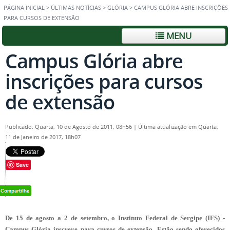
PÁGINA INICIAL
>
ÚLTIMAS NOTÍCIAS
>
GLÓRIA
>
CAMPUS GLÓRIA ABRE INSCRIÇÕES
PARA CURSOS DE EXTENSÃO
MENU
Campus Glória abre
inscrições para cursos
de extensão
Publicado: Quarta, 10 de Agosto de 2011, 08h56
|
Última atualização em Quarta,
11 de Janeiro de 2017, 18h07
Save
De 15 de agosto a 2 de setembro, o Instituto Federal de Sergipe (IFS) -
Campus Glória inscreve para cursos de extensão. Estão sendo oferecidos