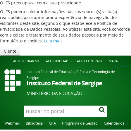
O IFS preocupa-se com a sua privacidade
O IFS poderá coletar informações básicas sobre a(s) visita(s)
realizada(s) para aprimorar a experiência de navegação dos
visitantes deste site, segundo o que estabelece a Política de
Privacidade de Dados Pessoais. Ao utilizar este site, você concorda
com a coleta e tratamento de seus dados pessoais por meio de
formulários e cookies.
Leia mais
Ciente
ADMINISTRAR SITE
ACESSIBILIDADE -
ALTO CONTRASTE
MAPA
A+
A
A-
Instituto Federal de Educação, Ciência e Tecnologia de
Sergipe
Instituto Federal de Sergipe
MINISTÉRIO DA EDUCAÇÃO
Webmail
Biblioteca
CPA
Programa de Gestão
Calendários