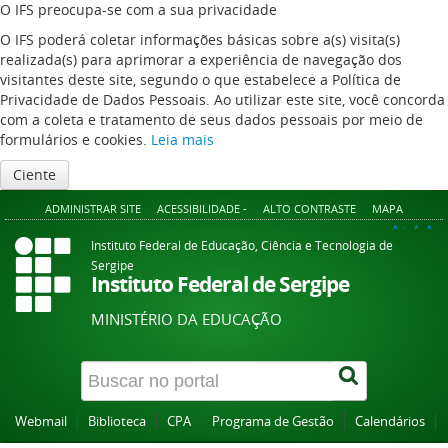
O IFS preocupa-se com a sua privacidade
O IFS poderá coletar informações básicas sobre a(s) visita(s)
realizada(s) para aprimorar a experiência de navegação dos
visitantes deste site, segundo o que estabelece a Política de
Privacidade de Dados Pessoais. Ao utilizar este site, você concorda
com a coleta e tratamento de seus dados pessoais por meio de
formulários e cookies.
Leia mais
Ciente
ADMINISTRAR SITE
ACESSIBILIDADE -
ALTO CONTRASTE
MAPA
A+
A
A-
Instituto Federal de Educação, Ciência e Tecnologia de
Sergipe
Instituto Federal de Sergipe
MINISTÉRIO DA EDUCAÇÃO
Webmail
Biblioteca
CPA
Programa de Gestão
Calendários