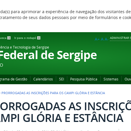
zada(s) para aprimorar a experiência de navegação dos visitantes de
 e tratamento de seus dados pessoais por meio de formulários e coo
ADMINISTRAR S
 busca
3
Ir para o rodapé
4
A+
A
A-
iência e Tecnologia de Sergipe
 Federal de Sergipe
ÃO
grama de Gestão
Calendários
SEI
Pesquisa Pública
Sistemas
Ouv
>
PRORROGADAS AS INSCRIÇÕES PARA OS CAMPI GLÓRIA E ESTÂNCIA
ORROGADAS AS INSCRIÇÕ
MPI GLÓRIA E ESTÂNCIA