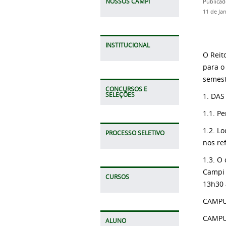
NOSSOS CAMPI
Publicad
11 de Ja
INSTITUCIONAL
O Reit
para o
semest
CONCURSOS E
SELEÇÕES
1. DAS
1.1. P
1.2. L
PROCESSO SELETIVO
nos re
1.3. O
Campi 
CURSOS
13h30 
CAMPUS
CAMPUS
ALUNO