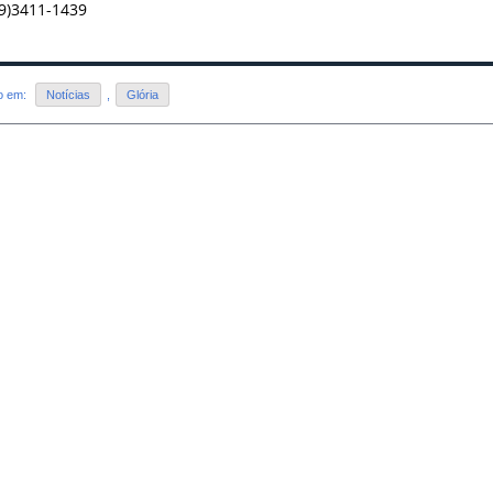
(79)3411-1439
do em:
Notícias
,
Glória