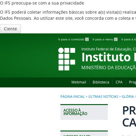
O IFS preocupa-se com a sua privacidade
O IFS poderá coletar informações básicas sobre a(s) visita(s) reali
Dados Pessoais. Ao utilizar este site, você concorda com a coleta
Ciente
Ir para o conteúdo
1
Ir para o menu
2
Ir para a
Instituto Federal de Educação, C
Instituto
MINISTÉRIO DA EDUCAÇ
Webmail
Biblioteca
CPA
Pro
PÁGINA INICIAL
>
ÚLTIMAS NOTÍCIAS
>
GLÓRIA
PR
ACESSO À
INFORMAÇÃO
CA