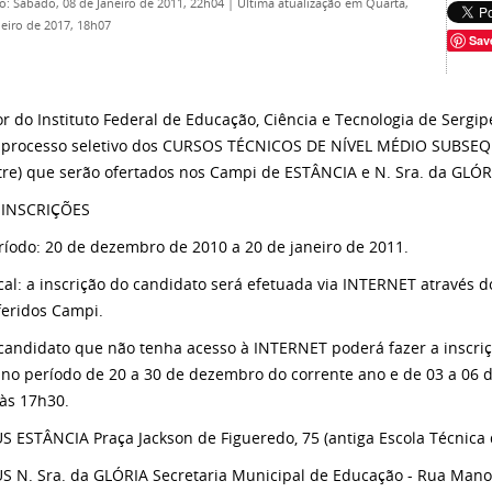
o: Sábado, 08 de Janeiro de 2011, 22h04
|
Última atualização em Quarta,
neiro de 2017, 18h07
Sav
or do Instituto Federal de Educação, Ciência e Tecnologia de Sergi
 processo seletivo dos CURSOS TÉCNICOS DE NÍVEL MÉDIO SUBSEQUE
re) que serão ofertados nos Campi de ESTÂNCIA e N. Sra. da GLÓR
 INSCRIÇÕES
eríodo: 20 de dezembro de 2010 a 20 de janeiro de 2011.
ocal: a inscrição do candidato será efetuada via INTERNET através d
feridos Campi.
 candidato que não tenha acesso à INTERNET poderá fazer a inscri
no período de 20 a 30 de dezembro do corrente ano e de 03 a 06 de
às 17h30.
 ESTÂNCIA Praça Jackson de Figueredo, 75 (antiga Escola Técnica de
 N. Sra. da GLÓRIA Secretaria Municipal de Educação - Rua Manoe