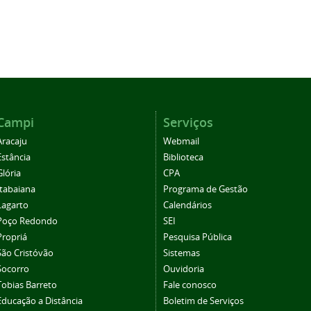
Campi
Serviços
Aracaju
Webmail
Estância
Biblioteca
Glória
CPA
Itabaiana
Programa de Gestão
Lagarto
Calendários
Poço Redondo
SEI
Propriá
Pesquisa Pública
São Cristóvão
Sistemas
Socorro
Ouvidoria
Tobias Barreto
Fale conosco
Educação a Distância
Boletim de Serviços