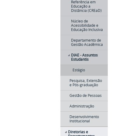
Referência em
Educação a
Distância (CREaD)
Núcleo de
Acessibilidade e
Educação Inclusiva
Departamento de
Gestão Acadêmica
DIAE - Assuntos
Estudantis
Estágio
Pesquisa, Extensão
e Pós-graduação
Gestão de Pessoas
Administração
Desenvolvimento
Institucional
Diretorias e