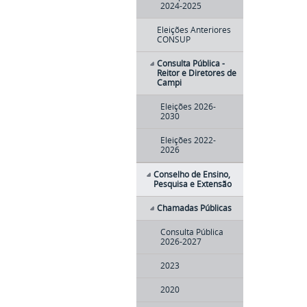
2024-2025
Eleições Anteriores
CONSUP
Consulta Pública -
Reitor e Diretores de
Campi
Eleições 2026-
2030
Eleições 2022-
2026
Conselho de Ensino,
Pesquisa e Extensão
Chamadas Públicas
Consulta Pública
2026-2027
2023
2020