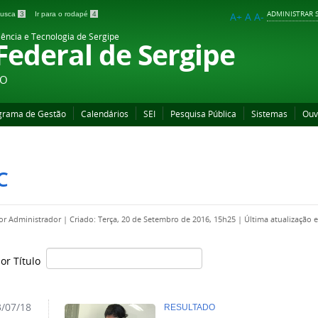
ADMINISTRAR S
 busca
3
Ir para o rodapé
4
A+
A
A-
iência e Tecnologia de Sergipe
 Federal de Sergipe
ÃO
grama de Gestão
Calendários
SEI
Pesquisa Pública
Sistemas
Ouv
C
por
Administrador
|
Criado: Terça, 20 de Setembro de 2016, 15h25
|
Última atualização 
por Título
/07/18
RESULTADO