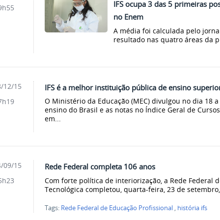
IFS ocupa 3 das 5 primeiras pos
9h55
no Enem
A média foi calculada pelo jorna
resultado nas quatro áreas da p
/12/15
IFS é a melhor instituição pública de ensino superi
O Ministério da Educação (MEC) divulgou no dia 18 a 
7h19
ensino do Brasil e as notas no Índice Geral de Cursos
em...
/09/15
Rede Federal completa 106 anos
Com forte política de interiorização, a Rede Federal d
5h23
Tecnológica completou, quarta-feira, 23 de setembro,
Tags:
Rede Federal de Educação Profissional
,
história ifs