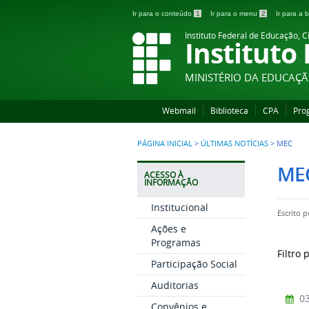
Ir para o conteúdo
1
Ir para o menu
2
Ir para a
Instituto Federal de Educação, C
Instituto
MINISTÉRIO DA EDUCAÇ
Webmail
Biblioteca
CPA
Pro
PÁGINA INICIAL
>
ÚLTIMAS NOTÍCIAS
>
MEC
ME
ACESSO À
INFORMAÇÃO
Institucional
Escrito 
Ações e
Programas
Filtro 
Participação Social
Auditorias
03
Convênios e