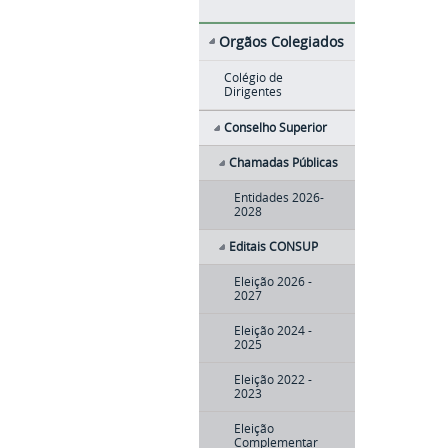
Orgãos Colegiados
Colégio de
Dirigentes
Conselho Superior
Chamadas Públicas
Entidades 2026-
2028
Editais CONSUP
Eleição 2026 -
2027
Eleição 2024 -
2025
Eleição 2022 -
2023
Eleição
Complementar