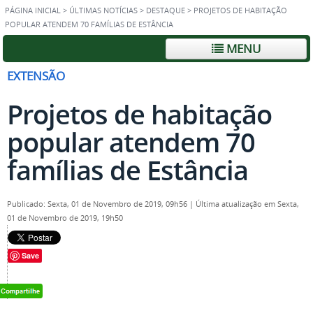
PÁGINA INICIAL
>
ÚLTIMAS NOTÍCIAS
>
DESTAQUE
>
PROJETOS DE HABITAÇÃO
POPULAR ATENDEM 70 FAMÍLIAS DE ESTÂNCIA
MENU
EXTENSÃO
Projetos de habitação
popular atendem 70
famílias de Estância
Publicado: Sexta, 01 de Novembro de 2019, 09h56
|
Última atualização em Sexta,
01 de Novembro de 2019, 19h50
Save