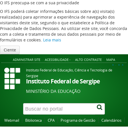
O IFS preocupa-se com a sua privacidade
O IFS poderá coletar informações básicas sobre a(s) visita(s)
realizada(s) para aprimorar a experiência de navegação dos
visitantes deste site, segundo o que estabelece a Política de
Privacidade de Dados Pessoais. Ao utilizar este site, você concorda
com a coleta e tratamento de seus dados pessoais por meio de
formulários e cookies.
Leia mais
Ciente
ADMINISTRAR SITE
ACESSIBILIDADE -
ALTO CONTRASTE
MAPA
A+
A
A-
Instituto Federal de Educação, Ciência e Tecnologia de
Sergipe
Instituto Federal de Sergipe
MINISTÉRIO DA EDUCAÇÃO
Webmail
Biblioteca
CPA
Programa de Gestão
Calendários