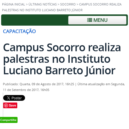
PÁGINA INICIAL
>
ÚLTIMAS NOTÍCIAS
>
SOCORRO
>
CAMPUS SOCORRO REALIZA
PALESTRAS NO INSTITUTO LUCIANO BARRETO JÚNIOR
MENU
CAPACITAÇÃO
Campus Socorro realiza
palestras no Instituto
Luciano Barreto Júnior
Publicado: Quarta, 09 de Agosto de 2017, 16h25
|
Última atualização em Segunda,
11 de Setembro de 2017, 16h05
Save