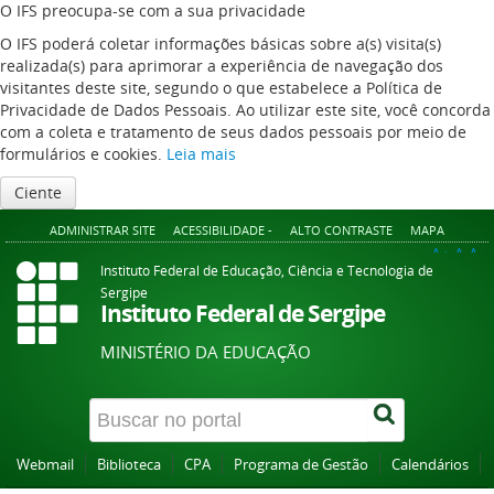
O IFS preocupa-se com a sua privacidade
O IFS poderá coletar informações básicas sobre a(s) visita(s)
realizada(s) para aprimorar a experiência de navegação dos
visitantes deste site, segundo o que estabelece a Política de
Privacidade de Dados Pessoais. Ao utilizar este site, você concorda
com a coleta e tratamento de seus dados pessoais por meio de
formulários e cookies.
Leia mais
Ciente
ADMINISTRAR SITE
ACESSIBILIDADE -
ALTO CONTRASTE
MAPA
A+
A
A-
Instituto Federal de Educação, Ciência e Tecnologia de
Sergipe
Instituto Federal de Sergipe
MINISTÉRIO DA EDUCAÇÃO
Webmail
Biblioteca
CPA
Programa de Gestão
Calendários