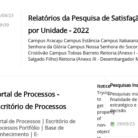
/04/23
Relatórios da Pesquisa de Satisfaç
8h39
por Unidade - 2022
Campus Aracaju Campus Estância Campus Itabaian
Senhora da Glória Campus Nossa Senhora do Soco
Cristóvão Campus Tobias Barreto Reitoria (Anexo I - J
Salgado Filho) Reitoria (Anexo III - Desembargador
Pesquisas Ins
Notice
:
rtal de Processos -
Trying
Pesquisas ins
to
finalidade de
estratégico e
critório de Processos
get
decisão.
property
of
rtal de Processos | Escritório de
29/03/23
non-
ocessos Portfólio | Base de
object
nhecimento | E-
in