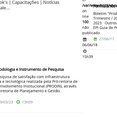
ok's | Capacitações | Notícias
/var/www/html/vhos
Formulários
ale...
on
Boletim "Prod
line
Trimestre / 2
100
2023 Outros 
não
EPI Guia de P
publicado
27/06/17
06/06/18
15h39
dologia e Instrumento de Pesquisa
squisa de satisfação com infraestrutura
ca e tecnológica realizada pela Pró-reitoria de
nvolvimento Institucional (PRODIN), através
iretoria de Planejamento e Gestão...
9/03/23
13h09