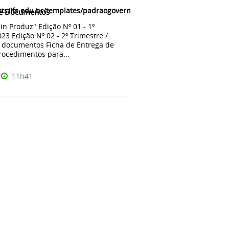
ts/ifs.edu.br/templates/padraogoverno01/html/com_content/categ
 e Documentos
in Produz" Edição Nº 01 - 1º
023 Edição Nº 02 - 2º Trimestre /
documentos Ficha de Entrega de
rocedimentos para...
11h41