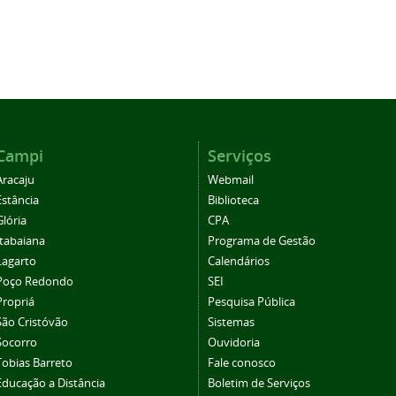
Campi
Serviços
Aracaju
Webmail
Estância
Biblioteca
Glória
CPA
Itabaiana
Programa de Gestão
Lagarto
Calendários
Poço Redondo
SEI
Propriá
Pesquisa Pública
São Cristóvão
Sistemas
Socorro
Ouvidoria
Tobias Barreto
Fale conosco
Educação a Distância
Boletim de Serviços