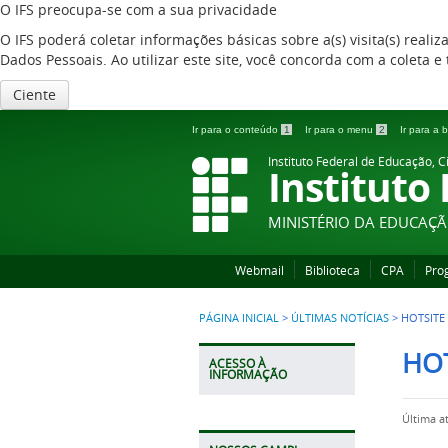
O IFS preocupa-se com a sua privacidade
O IFS poderá coletar informações básicas sobre a(s) visita(s) reali
Dados Pessoais. Ao utilizar este site, você concorda com a coleta
Ciente
Ir para o conteúdo
1
Ir para o menu
2
Ir para a
Instituto Federal de Educação, C
Instituto
MINISTÉRIO DA EDUCAÇ
Webmail
Biblioteca
CPA
Pro
PÁGINA INICIAL
>
ÚLTIMAS NOTÍCIAS
>
HOTSITE
HOT
ACESSO À
INFORMAÇÃO
Última a