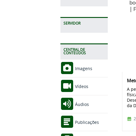
bo
| F
SERVIDOR
CENTRAL DE
CONTEÚDOS
Imagens
Meto
Vídeos
A pe
físi
Dese
Áudios
da D
2
Publicações