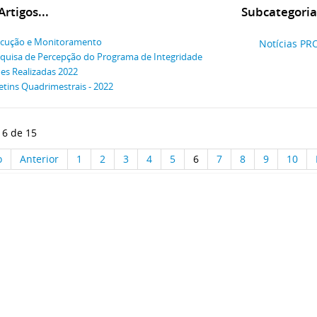
rtigos...
Subcategoria
cução e Monitoramento
Notícias PR
quisa de Percepção do Programa de Integridade
es Realizadas 2022
etins Quadrimestrais - 2022
 6 de 15
o
Anterior
1
2
3
4
5
6
7
8
9
10