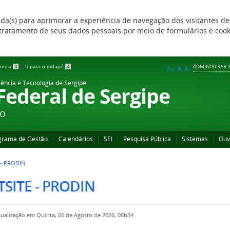
zada(s) para aprimorar a experiência de navegação dos visitantes de
 e tratamento de seus dados pessoais por meio de formulários e coo
ADMINISTRAR S
 busca
3
Ir para o rodapé
4
A+
A
A-
iência e Tecnologia de Sergipe
 Federal de Sergipe
ÃO
grama de Gestão
Calendários
SEI
Pesquisa Pública
Sistemas
Ouv
 - PRODIN
SITE - PRODIN
tualização em Quinta, 06 de Agosto de 2026, 08h34