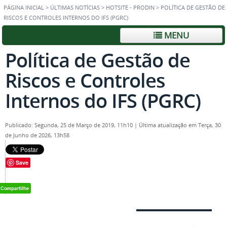
PÁGINA INICIAL
>
ÚLTIMAS NOTÍCIAS
>
HOTSITE - PRODIN
>
POLÍTICA DE GESTÃO DE
RISCOS E CONTROLES INTERNOS DO IFS (PGRC)
MENU
Política de Gestão de
Riscos e Controles
Internos do IFS (PGRC)
Publicado: Segunda, 25 de Março de 2019, 11h10
|
Última atualização em Terça, 30
de Junho de 2026, 13h58
Save