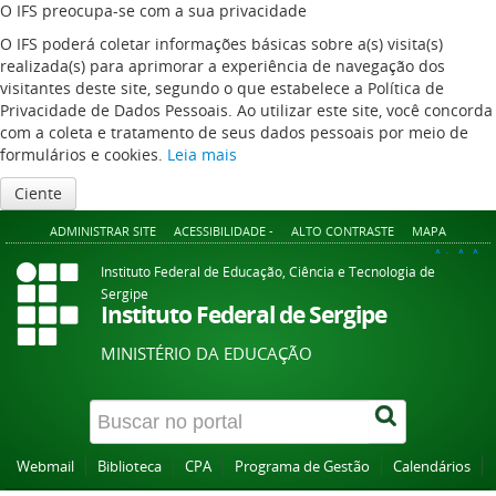
O IFS preocupa-se com a sua privacidade
O IFS poderá coletar informações básicas sobre a(s) visita(s)
realizada(s) para aprimorar a experiência de navegação dos
visitantes deste site, segundo o que estabelece a Política de
Privacidade de Dados Pessoais. Ao utilizar este site, você concorda
com a coleta e tratamento de seus dados pessoais por meio de
formulários e cookies.
Leia mais
Ciente
ADMINISTRAR SITE
ACESSIBILIDADE -
ALTO CONTRASTE
MAPA
A+
A
A-
Instituto Federal de Educação, Ciência e Tecnologia de
Sergipe
Instituto Federal de Sergipe
MINISTÉRIO DA EDUCAÇÃO
Webmail
Biblioteca
CPA
Programa de Gestão
Calendários