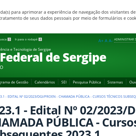
zada(s) para aprimorar a experiência de navegação dos visitantes de
 e tratamento de seus dados pessoais por meio de formulários e coo
ADMINISTRAR S
 busca
3
Ir para o rodapé
4
A+
A
A-
iência e Tecnologia de Sergipe
 Federal de Sergipe
ÃO
grama de Gestão
Calendários
SEI
Pesquisa Pública
Sistemas
Ouv
3.1 - EDITAL Nº 02/2023/DGI/PROEN - CHAMADA PÚBLICA - CURSOS TÉCNICOS SUBSEQ
23.1 - Edital Nº 02/2023/
AMADA PÚBLICA - Cursos
bsequentes 2023.1