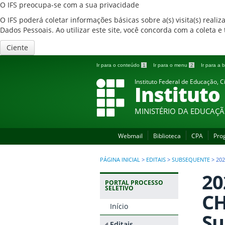
O IFS preocupa-se com a sua privacidade
O IFS poderá coletar informações básicas sobre a(s) visita(s) reali
Dados Pessoais. Ao utilizar este site, você concorda com a coleta
Ciente
Ir para o conteúdo
1
Ir para o menu
2
Ir para a
Instituto Federal de Educação, C
Instituto
MINISTÉRIO DA EDUCAÇ
Webmail
Biblioteca
CPA
Pro
PÁGINA INICIAL
>
EDITAIS
>
SUBSEQUENTE
>
202
20
PORTAL PROCESSO
SELETIVO
CH
Início
Su
Editais