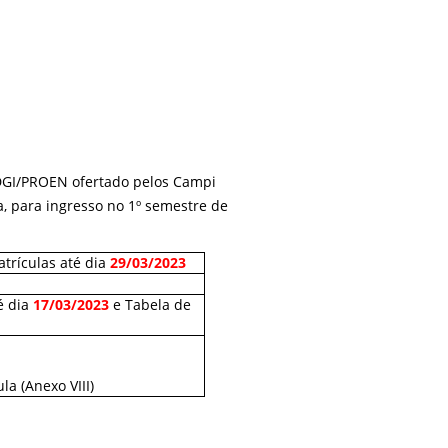
DGI/
PROEN
ofertado
pelos
Camp
i
a
,
para ingresso no
1
º semestre
de
trículas até dia
29/03/2023
é dia
17/03/2023
e Tabela de
la (Anexo VIII)