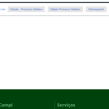
do em:
Hotsite - Processo Seletivo
,
Editais Processo Seletivo
,
Subsequente
Campi
Serviços