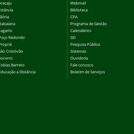
Aracaju
Webmail
Estância
Biblioteca
Glória
CPA
Itabaiana
Programa de Gestão
Lagarto
Calendários
Poço Redondo
SEI
Propriá
Pesquisa Pública
São Cristóvão
Sistemas
Socorro
Ouvidoria
Tobias Barreto
Fale conosco
Educação a Distância
Boletim de Serviços