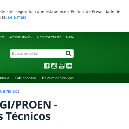
ste site, segundo o que estabelece a Política de Privacidade de
kies.
Leia mais
ITE
ACESSIBILIDADE -
ALTO CONTRASTE
MAPA
idoria
Fale conosco
Boletim de Serviços
UENTES 2023.1
DGI/PROEN -
 Técnicos