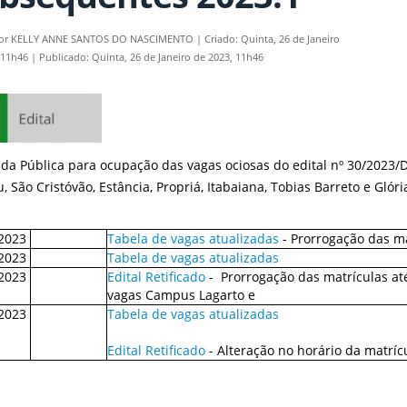
por
KELLY ANNE SANTOS DO NASCIMENTO
|
Criado: Quinta, 26 de Janeiro
 11h46
|
Publicado: Quinta, 26 de Janeiro de 2023, 11h46
da P
ública
para
ocupação
das vagas ociosas
d
o
edital nº
30/2023
/
, São Cristóvão, Estância, Propriá, Itabaiana
, Tobias Barreto
e Glóri
2023
Tabela de vagas atualizadas
- Prorrogação das ma
2023
Tabela de vagas atualizadas
2023
Edital Retificado
- Prorrogação das matrículas at
vagas Campus Lagarto e
/2023
Tabela de vagas atualizadas
Edital Retificado
- Alteração no horário da matrícu