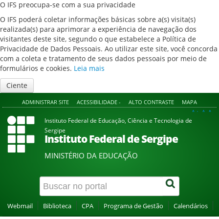
O IFS preocupa-se com a sua privacidade
O IFS poderá coletar informações básicas sobre a(s) visita(s)
realizada(s) para aprimorar a experiência de navegação dos
visitantes deste site, segundo o que estabelece a Política de
Privacidade de Dados Pessoais. Ao utilizar este site, você concorda
com a coleta e tratamento de seus dados pessoais por meio de
formulários e cookies.
Leia mais
Ciente
ADMINISTRAR SITE
ACESSIBILIDADE -
ALTO CONTRASTE
MAPA
A+
A
A-
Instituto Federal de Educação, Ciência e Tecnologia de
Sergipe
Instituto Federal de Sergipe
MINISTÉRIO DA EDUCAÇÃO
Webmail
Biblioteca
CPA
Programa de Gestão
Calendários