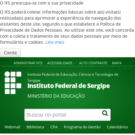
O IFS preocupa-se com a sua privacidade
O IFS poderá coletar informações básicas sobre a(s) visita(s)
realizada(s) para aprimorar a experiência de navegação dos
visitantes deste site, segundo o que estabelece a Política de
Privacidade de Dados Pessoais. Ao utilizar este site, você concorda
com a coleta e tratamento de seus dados pessoais por meio de
formulários e cookies.
Leia mais
Ciente
ADMINISTRAR SITE
ACESSIBILIDADE -
ALTO CONTRASTE
MAPA
A+
A
A-
Instituto Federal de Educação, Ciência e Tecnologia de
Sergipe
Instituto Federal de Sergipe
MINISTÉRIO DA EDUCAÇÃO
Webmail
Biblioteca
CPA
Programa de Gestão
Calendários