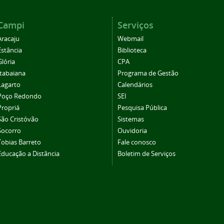
Campi
Serviços
Aracaju
Webmail
Estância
Biblioteca
Glória
CPA
Itabaiana
Programa de Gestão
Lagarto
Calendários
Poço Redondo
SEI
Propriá
Pesquisa Pública
São Cristóvão
Sistemas
Socorro
Ouvidoria
Tobias Barreto
Fale conosco
Educação a Distância
Boletim de Serviços