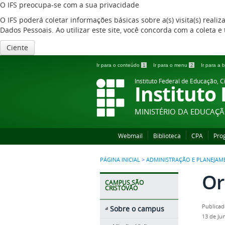
O IFS preocupa-se com a sua privacidade
O IFS poderá coletar informações básicas sobre a(s) visita(s) reali
Dados Pessoais. Ao utilizar este site, você concorda com a coleta
Ciente
Ir para o conteúdo
1
Ir para o menu
2
Ir para a
Instituto Federal de Educação, C
Instituto
MINISTÉRIO DA EDUCAÇ
Webmail
Biblioteca
CPA
Pro
PÁGINA INICIAL
>
ADMINISTRAÇÃO E PLANEJAM
Or
CAMPUS SÃO
CRISTÓVÃO
Publicad
Sobre o campus
13 de Ju