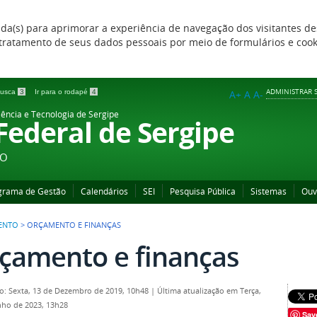
zada(s) para aprimorar a experiência de navegação dos visitantes de
 e tratamento de seus dados pessoais por meio de formulários e coo
ADMINISTRAR S
 busca
3
Ir para o rodapé
4
A+
A
A-
iência e Tecnologia de Sergipe
 Federal de Sergipe
ÃO
grama de Gestão
Calendários
SEI
Pesquisa Pública
Sistemas
Ouv
ENTO
>
ORÇAMENTO E FINANÇAS
çamento e finanças
o: Sexta, 13 de Dezembro de 2019, 10h48
|
Última atualização em Terça,
nho de 2023, 13h28
Sav