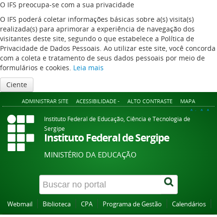
O IFS preocupa-se com a sua privacidade
O IFS poderá coletar informações básicas sobre a(s) visita(s)
realizada(s) para aprimorar a experiência de navegação dos
visitantes deste site, segundo o que estabelece a Política de
Privacidade de Dados Pessoais. Ao utilizar este site, você concorda
com a coleta e tratamento de seus dados pessoais por meio de
formulários e cookies.
Leia mais
Ciente
ADMINISTRAR SITE
ACESSIBILIDADE -
ALTO CONTRASTE
MAPA
A+
A
A-
Instituto Federal de Educação, Ciência e Tecnologia de
Sergipe
Instituto Federal de Sergipe
MINISTÉRIO DA EDUCAÇÃO
Webmail
Biblioteca
CPA
Programa de Gestão
Calendários