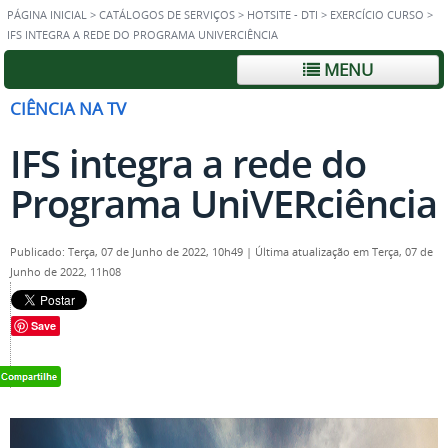
PÁGINA INICIAL
>
CATÁLOGOS DE SERVIÇOS
>
HOTSITE - DTI
>
EXERCÍCIO CURSO
>
IFS INTEGRA A REDE DO PROGRAMA UNIVERCIÊNCIA
MENU
CIÊNCIA NA TV
IFS integra a rede do
Programa UniVERciência
Publicado: Terça, 07 de Junho de 2022, 10h49
|
Última atualização em Terça, 07 de
Junho de 2022, 11h08
Save