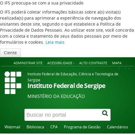
O IFS preocupa-se com a sua privacidade
O IFS poderá coletar informações básicas sobre a(s) visita(s)
realizada(s) para aprimorar a experiência de navegação dos
visitantes deste site, segundo o que estabelece a Política de
Privacidade de Dados Pessoais. Ao utilizar este site, você concorda
com a coleta e tratamento de seus dados pessoais por meio de
formulários e cookies.
Leia mais
Ciente
ADMINISTRAR SITE
ACESSIBILIDADE -
ALTO CONTRASTE
MAPA
A+
A
A-
Instituto Federal de Educação, Ciência e Tecnologia de
Sergipe
Instituto Federal de Sergipe
MINISTÉRIO DA EDUCAÇÃO
Webmail
Biblioteca
CPA
Programa de Gestão
Calendários