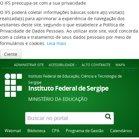
O IFS preocupa-se com a sua privacidade
O IFS poderá coletar informações básicas sobre a(s) visita(s)
realizada(s) para aprimorar a experiência de navegação dos
visitantes deste site, segundo o que estabelece a Política de
Privacidade de Dados Pessoais. Ao utilizar este site, você concorda
com a coleta e tratamento de seus dados pessoais por meio de
formulários e cookies.
Leia mais
Ciente
ADMINISTRAR SITE
ACESSIBILIDADE -
ALTO CONTRASTE
MAPA
A+
A
A-
Instituto Federal de Educação, Ciência e Tecnologia de
Sergipe
Instituto Federal de Sergipe
MINISTÉRIO DA EDUCAÇÃO
Webmail
Biblioteca
CPA
Programa de Gestão
Calendários