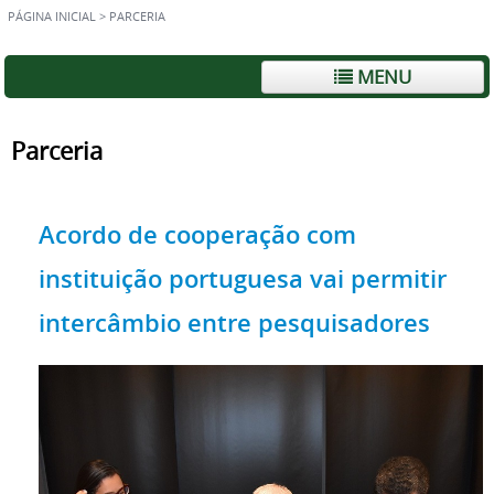
PÁGINA INICIAL
>
PARCERIA
MENU
Parceria
Acordo de cooperação com
instituição portuguesa vai permitir
intercâmbio entre pesquisadores