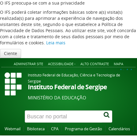
O IFS preocupa-se com a sua privacidade
O IFS poderá coletar informações básicas sobre a(s) visita(s)
realizada(s) para aprimorar a experiência de navegação dos
visitantes deste site, segundo o que estabelece a Política de
Privacidade de Dados Pessoais. Ao utilizar este site, você concorda
com a coleta e tratamento de seus dados pessoais por meio de
formulários e cookies.
Leia mais
Ciente
ADMINISTRAR SITE
ACESSIBILIDADE -
ALTO CONTRASTE
MAPA
A+
A
A-
Instituto Federal de Educação, Ciência e Tecnologia de
Sergipe
Instituto Federal de Sergipe
MINISTÉRIO DA EDUCAÇÃO
Webmail
Biblioteca
CPA
Programa de Gestão
Calendários