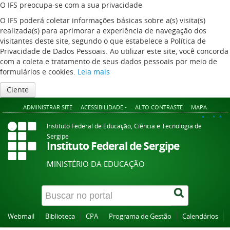
O IFS preocupa-se com a sua privacidade
O IFS poderá coletar informações básicas sobre a(s) visita(s)
realizada(s) para aprimorar a experiência de navegação dos
visitantes deste site, segundo o que estabelece a Política de
Privacidade de Dados Pessoais. Ao utilizar este site, você concorda
com a coleta e tratamento de seus dados pessoais por meio de
formulários e cookies.
Leia mais
Ciente
ADMINISTRAR SITE
ACESSIBILIDADE -
ALTO CONTRASTE
MAPA
A+
A
A-
Instituto Federal de Educação, Ciência e Tecnologia de
Sergipe
Instituto Federal de Sergipe
MINISTÉRIO DA EDUCAÇÃO
Webmail
Biblioteca
CPA
Programa de Gestão
Calendários