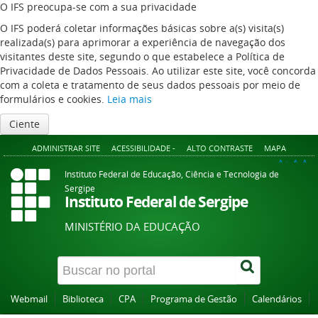
O IFS preocupa-se com a sua privacidade
O IFS poderá coletar informações básicas sobre a(s) visita(s)
realizada(s) para aprimorar a experiência de navegação dos
visitantes deste site, segundo o que estabelece a Política de
Privacidade de Dados Pessoais. Ao utilizar este site, você concorda
com a coleta e tratamento de seus dados pessoais por meio de
formulários e cookies.
Leia mais
Ciente
ADMINISTRAR SITE
ACESSIBILIDADE -
ALTO CONTRASTE
MAPA
A+
A
A-
Instituto Federal de Educação, Ciência e Tecnologia de
Sergipe
Instituto Federal de Sergipe
MINISTÉRIO DA EDUCAÇÃO
Webmail
Biblioteca
CPA
Programa de Gestão
Calendários