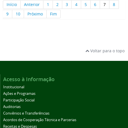
Início
Anterior
1
2
3
4
5
6
7
8
9
10
Próximo
Fim
Voltar para o topo
Acesso à Informação
Institucional
Ações e Programas
Participação Social
Auditorias
Convênios e Transferências
Acordos de Cooperação Técnica e Parcerias
Receitas e Despesas