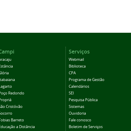
Campi
Serviços
Aracaju
Webmail
Estância
Biblioteca
Glória
CPA
Itabaiana
Programa de Gestão
Lagarto
Calendários
Poço Redondo
SEI
Propriá
Pesquisa Pública
São Cristóvão
Sistemas
Socorro
Ouvidoria
Tobias Barreto
Fale conosco
Educação a Distância
Boletim de Serviços