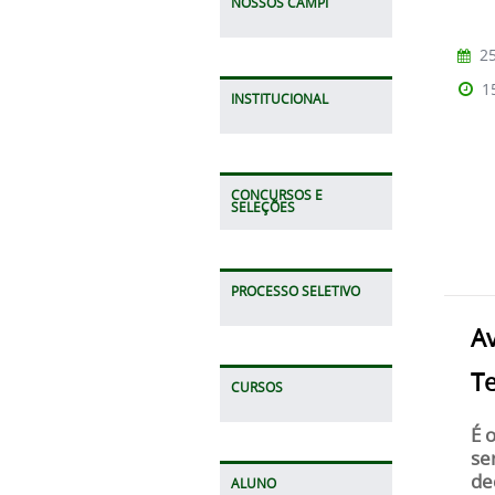
NOSSOS CAMPI
25
1
INSTITUCIONAL
CONCURSOS E
SELEÇÕES
PROCESSO SELETIVO
A
T
CURSOS
É 
se
de
ALUNO