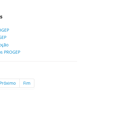
s
ROGEP
GEP
oção
os PROGEP
Próximo
Fim