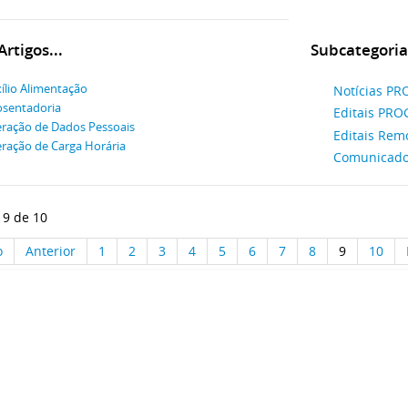
rtigos...
Subcategoria
ílio Alimentação
Notícias P
sentadoria
Editais PRO
eração de Dados Pessoais
Editais Rem
eração de Carga Horária
Comunicad
 9 de 10
o
Anterior
1
2
3
4
5
6
7
8
9
10