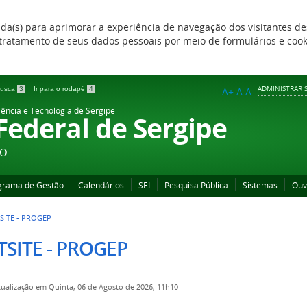
zada(s) para aprimorar a experiência de navegação dos visitantes de
 e tratamento de seus dados pessoais por meio de formulários e coo
ADMINISTRAR S
 busca
3
Ir para o rodapé
4
A+
A
A-
iência e Tecnologia de Sergipe
 Federal de Sergipe
ÃO
grama de Gestão
Calendários
SEI
Pesquisa Pública
Sistemas
Ouv
SITE - PROGEP
SITE - PROGEP
tualização em Quinta, 06 de Agosto de 2026, 11h10