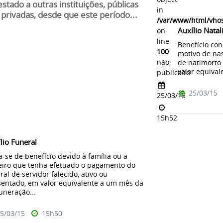
estado a outras instituições, públicas
in
 privadas, desde que este período...
/var/www/html/vhos
Auxílio Natal
on
line
Benefício con
100
motivo de nas
não
de natimorto 
valor equival
publicado
25/03/15
25/03/15
15h52
lio Funeral
a-se de benefício devido à família ou a
eiro que tenha efetuado o pagamento do
ral de servidor falecido, ativo ou
entado, em valor equivalente a um mês da
neração...
5/03/15
15h50