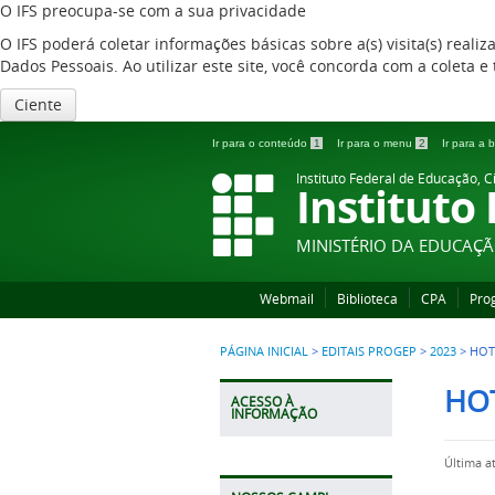
O IFS preocupa-se com a sua privacidade
O IFS poderá coletar informações básicas sobre a(s) visita(s) reali
Dados Pessoais. Ao utilizar este site, você concorda com a coleta
Ciente
Ir para o conteúdo
1
Ir para o menu
2
Ir para a
Instituto Federal de Educação, C
Instituto
MINISTÉRIO DA EDUCAÇ
Webmail
Biblioteca
CPA
Pro
PÁGINA INICIAL
>
EDITAIS PROGEP
>
2023
>
HOT
HOT
ACESSO À
INFORMAÇÃO
Última a