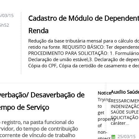
/03/15
Cadastro de Módulo de Dependent
5h52
Renda
Redução da base tributária mensal para o cálculo 
retido na fonte. REQUISITO BÁSICO: Ter dependent
PROCEDIMENTO PARA SOLICITAÇÃO: 1. Formulário d
Declaração de união estável;3. Declaração de depe
Cópia do CPF, Cópia da certidão de casamento e dec
Auxílio Saúd
Notice
:
verbação/ Desaverbação de
Trying
RESSARCIMEN
empo de Serviço
to
INDENIZAÇÃO
SAÚDE SUPL
get
SOLICITAÇÃO 
property
o registro, na pasta funcional do
caráter...
of
rvidor, do tempo de contribuição
non-
corrente de vínculo de trabalho
25/03/15
object