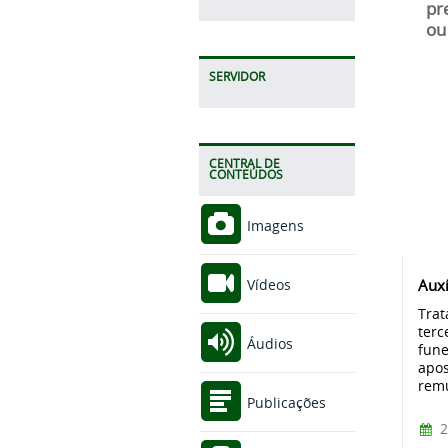
pr
ou
SERVIDOR
CENTRAL DE
CONTEÚDOS
Imagens
Auxí
Vídeos
Trat
terc
Áudios
fune
apos
remu
Publicações
2