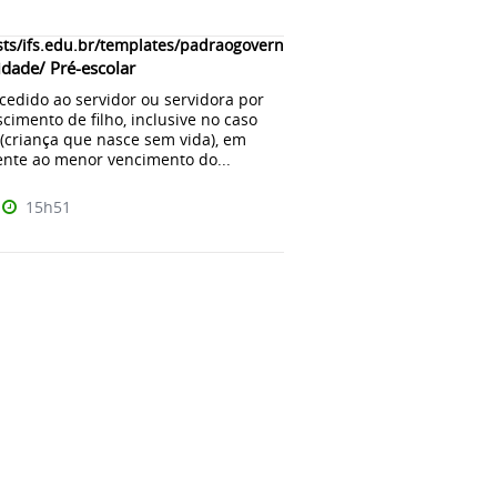
ts/ifs.edu.br/templates/padraogoverno01/html/com_content/categ
idade/ Pré-escolar
cedido ao servidor ou servidora por
cimento de filho, inclusive no caso
(criança que nasce sem vida), em
ente ao menor vencimento do...
15h51