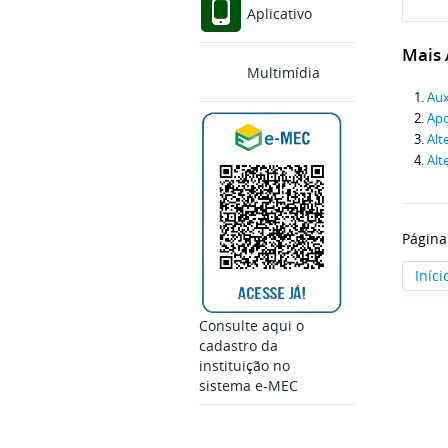
Aplicativo
Mais A
Multimídia
Aux
Apo
Alt
Alt
Página
Iníci
Consulte aqui o
cadastro da
instituição no
sistema e-MEC