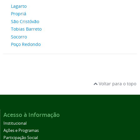
Lagarto
Propriá
São Cristóvão
Tobias Barreto
Socorro
Poço Redondo
Voltar para o topo
Acesso à Informação
Institucional
Ações e Programas
Participação Social