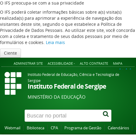
O IFS preocupa-se com a sua privacidade
O IFS poderá coletar informações básicas sobre a(s) visita(s)
realizada(s) para aprimorar a experiência de navegação dos
visitantes deste site, segundo o que estabelece a Política de
Privacidade de Dados Pessoais. Ao utilizar este site, você concorda
com a coleta e tratamento de seus dados pessoais por meio de
formulários e cookies.
Leia mais
Ciente
ADMINISTRAR SITE
ACESSIBILIDADE -
ALTO CONTRASTE
MAPA
A+
A
A-
Instituto Federal de Educação, Ciência e Tecnologia de
Sergipe
Instituto Federal de Sergipe
MINISTÉRIO DA EDUCAÇÃO
Webmail
Biblioteca
CPA
Programa de Gestão
Calendários