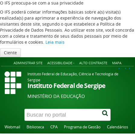
O IFS preocupa-se com a sua privacidade
O IFS poderá coletar informações básicas sobre a(s) visita(s)
realizada(s) para aprimorar a experiência de navegação dos
visitantes deste site, segundo o que estabelece a Política de
Privacidade de Dados Pessoais. Ao utilizar este site, você concorda
com a coleta e tratamento de seus dados pessoais por meio de
formulários e cookies.
Leia mais
Ciente
ADMINISTRAR SITE
ACESSIBILIDADE -
ALTO CONTRASTE
MAPA
A+
A
A-
Instituto Federal de Educação, Ciência e Tecnologia de
Sergipe
Instituto Federal de Sergipe
MINISTÉRIO DA EDUCAÇÃO
Webmail
Biblioteca
CPA
Programa de Gestão
Calendários