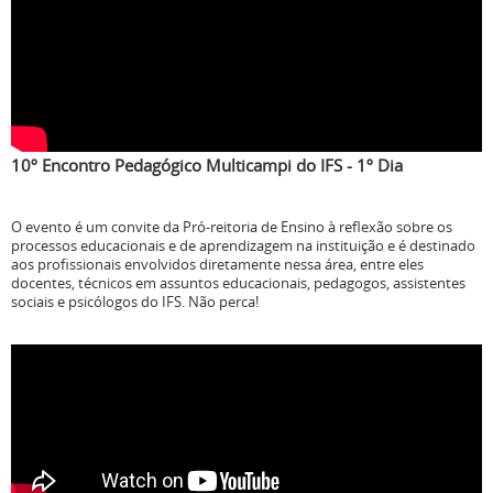
10º Encontro Pedagógico Multicampi do IFS - 1º Dia
O evento é um convite da Pró-reitoria de Ensino à reflexão sobre os
processos educacionais e de aprendizagem na instituição e é destinado
aos profissionais envolvidos diretamente nessa área, entre eles
docentes, técnicos em assuntos educacionais, pedagogos, assistentes
sociais e psicólogos do IFS. Não perca!