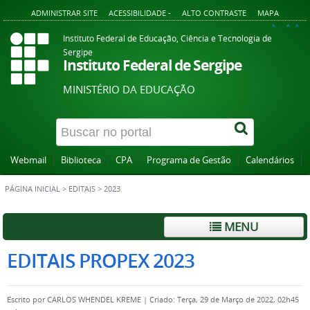
ADMINISTRAR SITE
ACESSIBILIDADE -
ALTO CONTRASTE
MAPA
A+
A
A-
Instituto Federal de Educação, Ciência e Tecnologia de
Sergipe
Instituto Federal de Sergipe
MINISTÉRIO DA EDUCAÇÃO
Webmail
Biblioteca
CPA
Programa de Gestão
Calendários
PÁGINA INICIAL
>
EDITAIS
>
2023
MENU
EDITAIS PROPEX 2023
Escrito por
CARLOS WHENDEL KREME
|
Criado: Terça, 29 de Março de 2022, 02h45