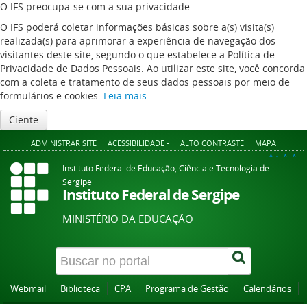
O IFS preocupa-se com a sua privacidade
O IFS poderá coletar informações básicas sobre a(s) visita(s)
realizada(s) para aprimorar a experiência de navegação dos
visitantes deste site, segundo o que estabelece a Política de
Privacidade de Dados Pessoais. Ao utilizar este site, você concorda
com a coleta e tratamento de seus dados pessoais por meio de
formulários e cookies.
Leia mais
Ciente
ADMINISTRAR SITE
ACESSIBILIDADE -
ALTO CONTRASTE
MAPA
A+
A
A-
Instituto Federal de Educação, Ciência e Tecnologia de
Sergipe
Instituto Federal de Sergipe
MINISTÉRIO DA EDUCAÇÃO
Webmail
Biblioteca
CPA
Programa de Gestão
Calendários