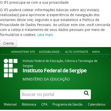
O IFS preocupa-se com a sua privacidade
O IFS poderá coletar informações básicas sobre a(s) visita(s)
realizada(s) para aprimorar a experiência de navegação dos
visitantes deste site, segundo o que estabelece a Política de
Privacidade de Dados Pessoais. Ao utilizar este site, você concorda
com a coleta e tratamento de seus dados pessoais por meio de
formulários e cookies.
Leia mais
Ciente
ADMINISTRAR SITE
ACESSIBILIDADE -
ALTO CONTRASTE
MAPA
A+
A
A-
Instituto Federal de Educação, Ciência e Tecnologia de
Sergipe
Instituto Federal de Sergipe
MINISTÉRIO DA EDUCAÇÃO
Webmail
Biblioteca
CPA
Programa de Gestão
Calendários