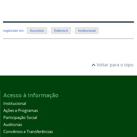
registrado em:
Assuntos
,
Editoria A
,
Institucional
Voltar para o topo
Acesso à Informação
Institucional
Ações e Programas
Participação Social
Auditorias
Convênios e Transferências