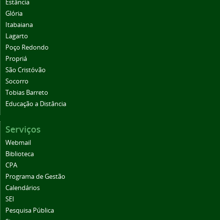
Estância
Glória
Itabaiana
Lagarto
Poço Redondo
Propriá
São Cristóvão
Socorro
Tobias Barreto
Educação a Distância
Serviços
Webmail
Biblioteca
CPA
Programa de Gestão
Calendários
SEI
Pesquisa Pública