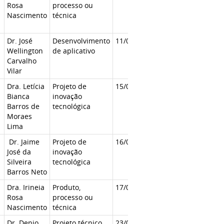
Rosa
processo ou
Nascimento
técnica
Dr. José
Desenvolvimento
11/03/2019
Wellington
de aplicativo
Carvalho
Vilar
Dra. Letícia
Projeto de
15/04/2019
Bianca
inovação
Barros de
tecnológica
Moraes
Lima
Dr. Jaime
Projeto de
16/04/2019
José da
inovação
Silveira
tecnológica
Barros Neto
Dra. Irineia
Produto,
17/04/2019
Rosa
processo ou
Nascimento
técnica
Dr. Denio
Projeto técnico
23/04/2019