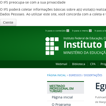
O IFS preocupa-se com a sua privacidade
O IFS poderá coletar informações básicas sobre a(s) visita(s) reali
Dados Pessoais. Ao utilizar este site, você concorda com a coleta
Ciente
Ir para o conteúdo
1
Ir para o menu
2
Ir para a
Instituto Federal de Educação, C
Instituto
MINISTÉRIO DA EDUCAÇ
Webmail
Biblioteca
CPA
Pro
PÁGINA INICIAL
>
EGRESSOS / DISSERTAÇÕES
Eg
MESTRADO
PROFISSIONAL EM
TURISMO
Página inicial
Publicad
de Março
O Programa