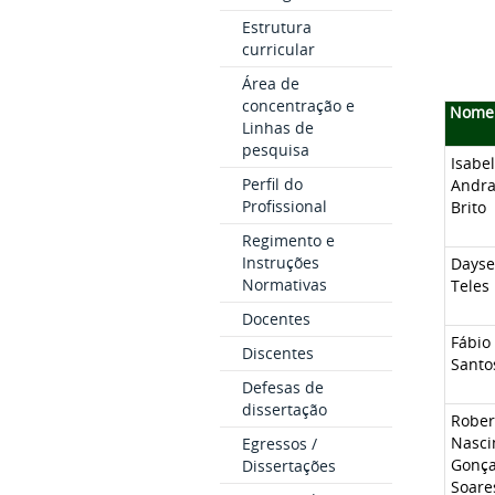
Estrutura
curricular
Área de
concentração e
Nome
Linhas de
pesquisa
Isabel
Perfil do
Andr
Profissional
Brito
Regimento e
Instruções
Days
Normativas
Teles
Docentes
Fábio
Discentes
Santo
Defesas de
dissertação
Rober
Nasci
Egressos /
Gonça
Dissertações
Soare