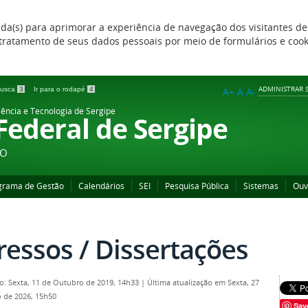
zada(s) para aprimorar a experiência de navegação dos visitantes de
 e tratamento de seus dados pessoais por meio de formulários e coo
ADMINISTRAR S
 busca
3
Ir para o rodapé
4
A+
A
A-
iência e Tecnologia de Sergipe
 Federal de Sergipe
ÃO
grama de Gestão
Calendários
SEI
Pesquisa Pública
Sistemas
Ouv
ressos / Dissertações
o: Sexta, 11 de Outubro de 2019, 14h33
|
Última atualização em Sexta, 27
 de 2026, 15h50
Sav