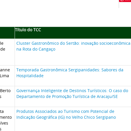
Título do TCC
le
Cluster Gastronômico do Sertão: inovação socioeconômica
ade
na Rota do Cangaço
eanne
Temporada Gastronômica Sergipanidades: Sabores da
 Lima
Hospitalidade
 Berto
Governança Inteligente de Destinos Turísticos: O caso do
s
Departamento de Promoção Turística de Aracaju/SE
ta
Produtos Associados ao Turismo com Potencial de
mento
Indicação Geográfica (IG) no Velho Chico Sergipano
lves
s