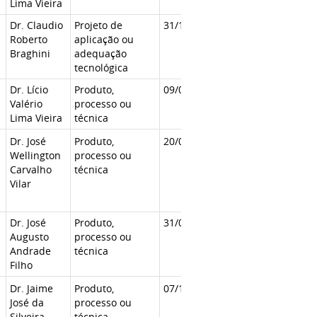
Lima Vieira
Dr. Claudio
Projeto de
31/10/2019
Roberto
aplicação ou
Braghini
adequação
tecnológica
Dr. Lício
Produto,
09/03/2020
Valério
processo ou
Lima Vieira
técnica
Dr. José
Produto,
20/07/2020
Wellington
processo ou
Carvalho
técnica
Vilar
Dr. José
Produto,
31/08/2020
Augusto
processo ou
Andrade
técnica
Filho
Dr. Jaime
Produto,
07/12/2020
José da
processo ou
Silveira
técnica