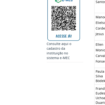
Santo
Mano
Eliels
Corde
Jesus
Consulte aqui o
Ellen
cadastro da
Moni
instituição no
Carva
sistema e-MEC
Fonse
Paula
Silva
Bödek
Frand
Eude
Ucho
Duart