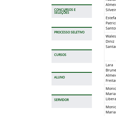
Almei
Silvei
CONCURSOS E
SELEÇÕES
Estef
Patric
Santos
PROCESSO SELETIVO
Wales
Diniz
Santa
CURSOS
Lara
Brune
Almei
ALUNO
Freita
Moni
Maria
Liber
SERVIDOR
Moni
Maria