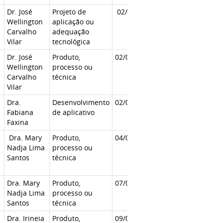
Dr. José
Projeto de
02/05/2018
Wellington
aplicação ou
Carvalho
adequação
Vilar
tecnológica
Dr. José
Produto,
02/05/2018
Wellington
processo ou
Carvalho
técnica
Vilar
Dra.
Desenvolvimento
02/05/2018
Fabiana
de aplicativo
Faxina
Dra. Mary
Produto,
04/05/2018
Nadja Lima
processo ou
Santos
técnica
Dra. Mary
Produto,
07/05/2018
Nadja Lima
processo ou
Santos
técnica
Dra. Irineia
Produto,
09/05/2018