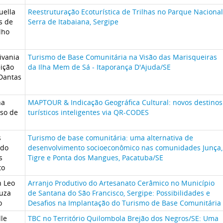
ella
Reestruturação Ecoturística de Trilhas no Parque Nacional
s de
Serra de Itabaiana, Sergipe
lho
ivania
Turismo de Base Comunitária na Visão das Marisqueiras
ição
da Ilha Mem de Sá - Itaporança D'Ajuda/SE
Dantas
na
MAPTOUR & Indicação Geográfica Cultural: novos destinos
so de
turísticos inteligentes via QR-CODES
s
Turismo de base comunitária: uma alternativa de
rdo
desenvolvimento socioeconômico nas comunidades Junça,
s
Tigre e Ponta dos Mangues, Pacatuba/SE
to
n Leo
Arranjo Produtivo do Artesanato Cerâmico no Município
uza
de Santana do São Francisco, Sergipe: Possibilidades e
o
Desafios na Implantação do Turismo de Base Comunitária
lle
TBC no Território Quilombola Brejão dos Negros/SE: Uma