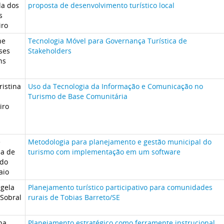
la dos
proposta de desenvolvimento turístico local
s
iro
ne
Tecnologia Móvel para Governança Turística de
ses
Stakeholders
ns
ristina
Uso da Tecnologia da Informação e Comunicação no
Turismo de Base Comunitária
iro
e
Metodologia para planejamento e gestão municipal do
na de
turismo com implementação em um software
do
aio
gela
Planejamento turístico participativo para comunidades
 Sobral
rurais de Tobias Barreto/SE
na
Planejamento estratégico como ferramente instrucional