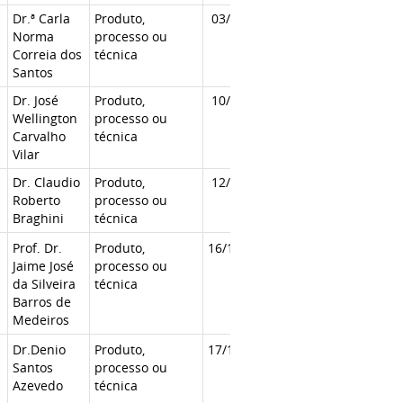
Dr.ª Carla
Produto,
03/12/2021
Norma
processo ou
Correia dos
técnica
Santos
Dr. José
Produto,
10/12/2021
Wellington
processo ou
Carvalho
técnica
Vilar
Dr. Claudio
Produto,
12/12/2021
Roberto
processo ou
Braghini
técnica
Prof. Dr.
Produto,
16/12/2021
Jaime José
processo ou
da Silveira
técnica
Barros de
Medeiros
Dr.Denio
Produto,
17/12/2021
Santos
processo ou
Azevedo
técnica