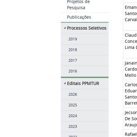
Projetos de
Emanu
Pesquisa
Santo
Publicações
Carva
Processos Seletivos
Claud
2019
Conce
Lima 
2018
2017
Janai
Cardo
2016
Mello
Editais PPMTUR
Carlo
Edua
2026
Santo
Barre
2025
Jecso
2024
De So
Arauj
2023
Rafae