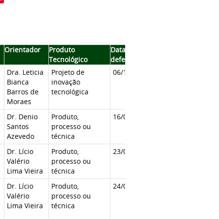
Orientador
Produto
Data da
Tecnológico
defesa
Dra. Leticia
Projeto de
06/11/2017
Bianca
inovação
Barros de
tecnológica
Moraes
Dr. Denio
Produto,
16/04/2018
Santos
processo ou
Azevedo
técnica
Dr. Lício
Produto,
23/04/2018
Valério
processo ou
Lima Vieira
técnica
Dr. Lício
Produto,
24/04/2018
Valério
processo ou
Lima Vieira
técnica