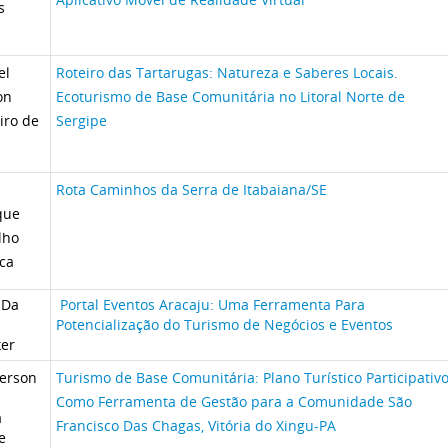
s
el
Roteiro das Tartarugas: Natureza e Saberes Locais.
on
Ecoturismo de Base Comunitária no Litoral Norte de
iro de
Sergipe
Rota Caminhos da Serra de Itabaiana/SE
que
lho
ca
 Da
Portal Eventos Aracaju: Uma Ferramenta Para
Potencialização do Turismo de Negócios e Eventos
er
erson
Turismo de Base Comunitária: Plano Turístico Participativ
s
Como Ferramenta de Gestão para a Comunidade São
a
Francisco Das Chagas, Vitória do Xingu-PA
e