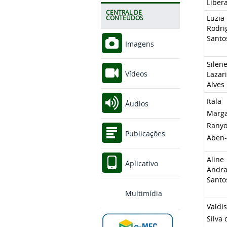
Liber
CENTRAL DE
Luzia 
CONTEÚDOS
Rodri
Santo
Imagens
Silen
Vídeos
Lazari
Alves
Itala
Áudios
Marga
Ranyo
Publicações
Aben-
Aline
Aplicativo
Andr
Santo
Multimídia
Valdi
Silva 