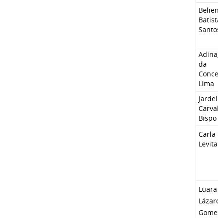
Belie
Batis
Santo
Adina
da
Conce
Lima
Jardel
Carva
Bispo
Carla
Levita
Luara
Lázar
Gome