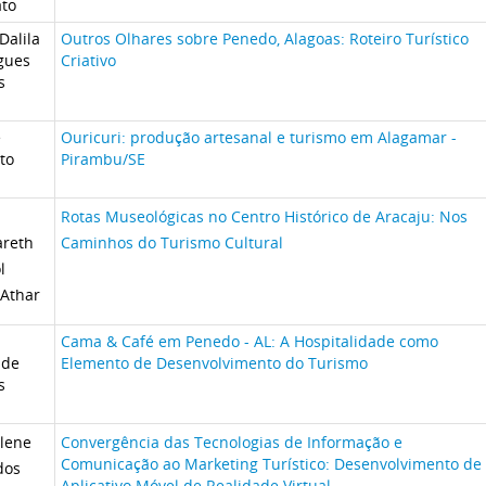
ato
Dalila
Outros Olhares sobre Penedo, Alagoas: Roteiro Turístico
gues
Criativo
s
e
Ouricuri: produção artesanal e turismo em Alagamar -
to
Pirambu/SE
Rotas Museológicas no Centro Histórico de Aracaju: Nos
reth
Caminhos do Turismo Cultural
l
Athar
Cama & Café em Penedo - AL: A Hospitalidade como
ade
Elemento de Desenvolvimento do Turismo
s
slene
Convergência das Tecnologias de Informação e
Comunicação ao Marketing Turístico: Desenvolvimento de
dos
Aplicativo Móvel de Realidade Virtual