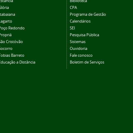
Estância
Biblioteca
Glória
CPA
Itabaiana
Programa de Gestão
Lagarto
Calendários
Poço Redondo
SEI
Propriá
Pesquisa Pública
São Cristóvão
Sistemas
Socorro
Ouvidoria
Tobias Barreto
Fale conosco
Educação a Distância
Boletim de Serviços