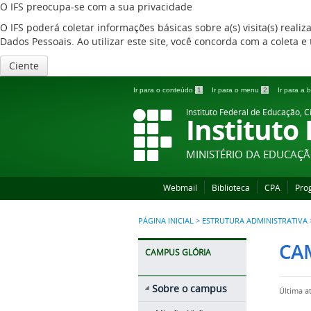
O IFS preocupa-se com a sua privacidade
O IFS poderá coletar informações básicas sobre a(s) visita(s) reali
Dados Pessoais. Ao utilizar este site, você concorda com a coleta
Ciente
Ir para o conteúdo
1
Ir para o menu
2
Ir para a
Instituto Federal de Educação, C
Instituto
MINISTÉRIO DA EDUCAÇ
Webmail
Biblioteca
CPA
Pro
PÁGINA INICIAL
>
ESTRUTURA ADMINISTRATIVA
CA
CAMPUS GLÓRIA
Sobre o campus
Última a