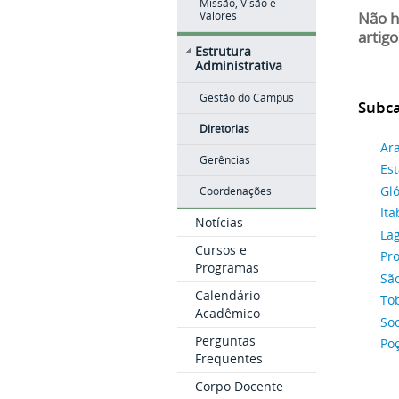
Missão, Visão e
Valores
Não h
artigo
Estrutura
Administrativa
Gestão do Campus
Subca
Diretorias
Ar
Gerências
Est
Gló
Coordenações
Ita
Notícias
La
Cursos e
Pro
Programas
São
Calendário
Tob
Acadêmico
So
Perguntas
Po
Frequentes
Corpo Docente