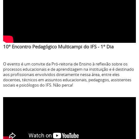
10º Encontro Pedagógico Multicampi do IFS - 1º Dia
O evento é um convite da Pró-reitoria de Ensino à reflexão sobre os
processos educacionais e de aprendizagem na instituição e é destinado
aos profissionais envolvidos diretamente nessa área, entre eles
docentes, técnicos em assuntos educacionais, pedagogos, assistentes
sociais e psicólogos do IFS. Não perca!