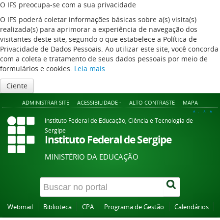
O IFS preocupa-se com a sua privacidade
O IFS poderá coletar informações básicas sobre a(s) visita(s)
realizada(s) para aprimorar a experiência de navegação dos
visitantes deste site, segundo o que estabelece a Política de
Privacidade de Dados Pessoais. Ao utilizar este site, você concorda
com a coleta e tratamento de seus dados pessoais por meio de
formulários e cookies.
Leia mais
Ciente
ADMINISTRAR SITE
ACESSIBILIDADE -
ALTO CONTRASTE
MAPA
A+
A
A-
Instituto Federal de Educação, Ciência e Tecnologia de
Sergipe
Instituto Federal de Sergipe
MINISTÉRIO DA EDUCAÇÃO
Webmail
Biblioteca
CPA
Programa de Gestão
Calendários