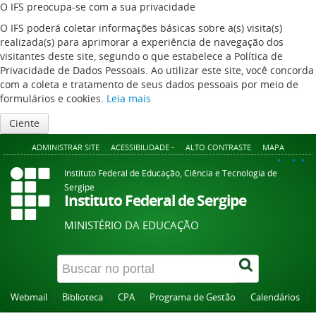
O IFS preocupa-se com a sua privacidade
O IFS poderá coletar informações básicas sobre a(s) visita(s)
realizada(s) para aprimorar a experiência de navegação dos
visitantes deste site, segundo o que estabelece a Política de
Privacidade de Dados Pessoais. Ao utilizar este site, você concorda
com a coleta e tratamento de seus dados pessoais por meio de
formulários e cookies.
Leia mais
Ciente
ADMINISTRAR SITE
ACESSIBILIDADE -
ALTO CONTRASTE
MAPA
A+
A
A-
Instituto Federal de Educação, Ciência e Tecnologia de
Sergipe
Instituto Federal de Sergipe
MINISTÉRIO DA EDUCAÇÃO
Webmail
Biblioteca
CPA
Programa de Gestão
Calendários