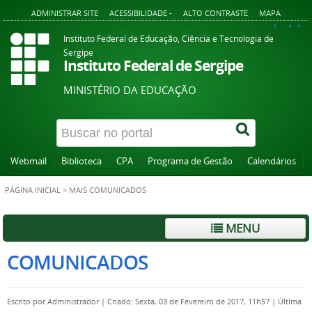
ADMINISTRAR SITE
ACESSIBILIDADE -
ALTO CONTRASTE
MAPA
A+
A
A-
Instituto Federal de Educação, Ciência e Tecnologia de
Sergipe
Instituto Federal de Sergipe
MINISTÉRIO DA EDUCAÇÃO
Webmail
Biblioteca
CPA
Programa de Gestão
Calendários
PÁGINA INICIAL
>
MAIS COMUNICADOS
MENU
COMUNICADOS
Escrito por
Administrador
|
Criado: Sexta, 03 de Fevereiro de 2017, 11h57
|
Última