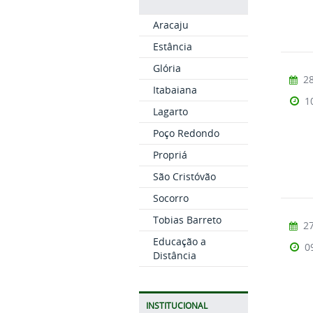
Aracaju
Estância
Glória
28
Itabaiana
1
Lagarto
Poço Redondo
Propriá
São Cristóvão
Socorro
Tobias Barreto
27
Educação a
0
Distância
INSTITUCIONAL