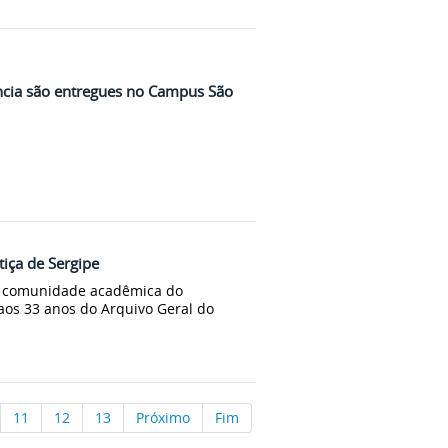
ncia são entregues no Campus São
tiça de Sergipe
 a comunidade acadêmica do
 aos 33 anos do Arquivo Geral do
11
12
13
Próximo
Fim