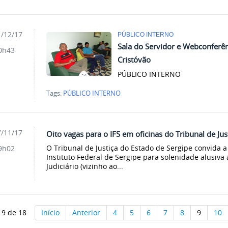
/12/17
PÚBLICO INTERNO
Sala do Servidor e Webconferê
0h43
Cristóvão
PÚBLICO INTERNO
Tags:
PÚBLICO INTERNO
/11/17
Oito vagas para o IFS em oficinas do Tribunal de Jus
O Tribunal de Justiça do Estado de Sergipe convida
9h02
Instituto Federal de Sergipe para solenidade alusiva
Judiciário (vizinho ao...
 9 de 18
Início
Anterior
4
5
6
7
8
9
10