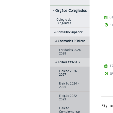
Orgãos Colegiados
01
Colégio de
Dirigentes
1
Conselho Superior
Chamadas Públicas
Entidades 2026-
2028
Editais CONSUP
17
Eleição 2026 -
0
2027
Eleição 2024 -
2025
Eleição 2022 -
2023
Página
Eleição
Complementar