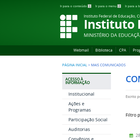
Ir para o conteúdo
1
Ir para o menu
2
Ir para a
Instituto Federal de Educação, C
Instituto
MINISTÉRIO DA EDUCAÇ
Webmail
Biblioteca
CPA
Pro
PÁGINA INICIAL
>
MAIS COMUNICADOS
CO
ACESSO À
INFORMAÇÃO
Institucional
Escrito 
Ações e
Programas
Filtro 
Participação Social
Auditorias
28
Convênios e