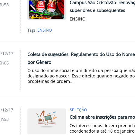
Campus São Cristóvão: renovaçã
6h58
superiores e subsequentes
ENSINO
Tags:
ENSINO
/12/17
Coleta de sugestões: Regulamento do Uso do Nome 
por Gênero
6h06
O uso do nome social é um direito da pessoa que não
designado ao nascer. Esse direito quando negado po
problemas de ordem...
/12/17
SELEÇÃO
Colima abre inscrições para mon
1h53
Os interessados devem preenche
coordenadoria até 18 de janeiro