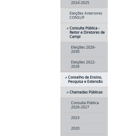
2024-2025
Eleições Anteriores
CONSUP
Consulta Pública -
Reitor e Diretores de
Campi
Eleições 2026-
2030
Eleições 2022-
2026
Conselho de Ensino,
Pesquisa e Extensão
Chamadas Públicas
Consulta Pública
2026-2027
2023
2020