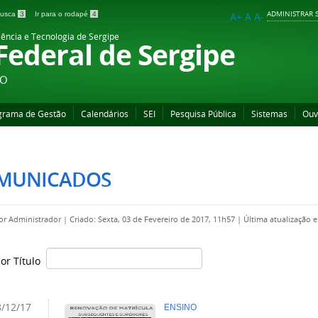
ADMINISTRAR S
 busca
3
Ir para o rodapé
4
A+
A
A-
iência e Tecnologia de Sergipe
 Federal de Sergipe
ÃO
grama de Gestão
Calendários
SEI
Pesquisa Pública
Sistemas
Ouv
MUNICADOS
por
Administrador
|
Criado: Sexta, 03 de Fevereiro de 2017, 11h57
|
Última atualização 
por Título
/12/17
ENSINO