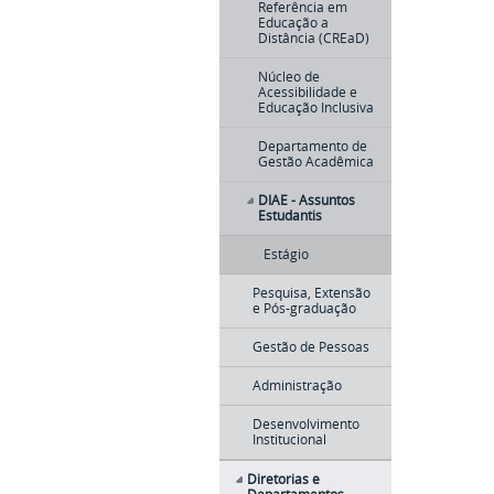
Referência em
Educação a
Distância (CREaD)
Núcleo de
Acessibilidade e
Educação Inclusiva
Departamento de
Gestão Acadêmica
DIAE - Assuntos
Estudantis
Estágio
Pesquisa, Extensão
e Pós-graduação
Gestão de Pessoas
Administração
Desenvolvimento
Institucional
Diretorias e