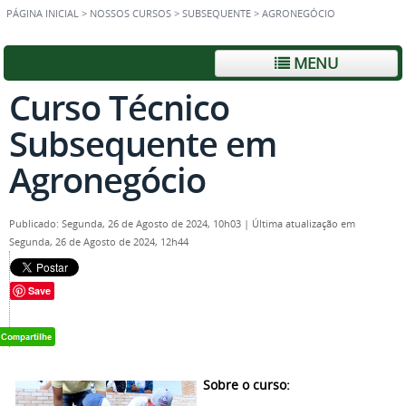
PÁGINA INICIAL
>
NOSSOS CURSOS
>
SUBSEQUENTE
>
AGRONEGÓCIO
MENU
Curso Técnico
Subsequente em
Agronegócio
Publicado: Segunda, 26 de Agosto de 2024, 10h03
|
Última atualização em
Segunda, 26 de Agosto de 2024, 12h44
Save
Sobre o curso: