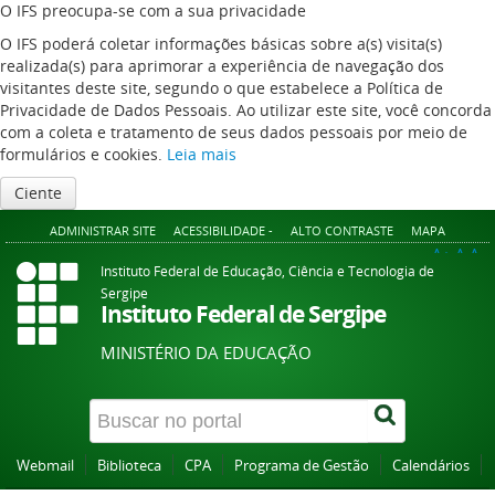
O IFS preocupa-se com a sua privacidade
O IFS poderá coletar informações básicas sobre a(s) visita(s)
realizada(s) para aprimorar a experiência de navegação dos
visitantes deste site, segundo o que estabelece a Política de
Privacidade de Dados Pessoais. Ao utilizar este site, você concorda
com a coleta e tratamento de seus dados pessoais por meio de
formulários e cookies.
Leia mais
Ciente
ADMINISTRAR SITE
ACESSIBILIDADE -
ALTO CONTRASTE
MAPA
A+
A
A-
Instituto Federal de Educação, Ciência e Tecnologia de
Sergipe
Instituto Federal de Sergipe
MINISTÉRIO DA EDUCAÇÃO
Webmail
Biblioteca
CPA
Programa de Gestão
Calendários