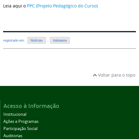
Leia aqui o
PPC (Projeto Pedagógico do Curso)
registrado em:
Notícias
,
Itabaiana
Voltar para o topo
Acesso à Informação
Institucional
Ações e Programas
Participação Social
Auditorias