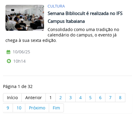
CULTURA
Semana Bibliocult é realizada no IFS
Campus Itabaiana
Consolidado como uma tradição no
calendário do campus, o evento já
chega à sua sexta edição.
10/06/25
10h14
Página 1 de 32
Início
Anterior
1
2
3
4
5
6
7
8
9
10
Próximo
Fim