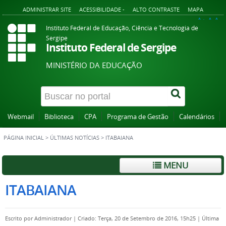
ADMINISTRAR SITE
ACESSIBILIDADE -
ALTO CONTRASTE
MAPA
A+
A
A-
Instituto Federal de Educação, Ciência e Tecnologia de
Sergipe
Instituto Federal de Sergipe
MINISTÉRIO DA EDUCAÇÃO
Webmail
Biblioteca
CPA
Programa de Gestão
Calendários
PÁGINA INICIAL
>
ÚLTIMAS NOTÍCIAS
>
ITABAIANA
MENU
ITABAIANA
Escrito por
Administrador
|
Criado: Terça, 20 de Setembro de 2016, 15h25
|
Última