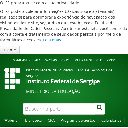
O IFS preocupa-se com a sua privacidade
O IFS poderá coletar informações básicas sobre a(s) visita(s)
realizada(s) para aprimorar a experiência de navegação dos
visitantes deste site, segundo o que estabelece a Política de
Privacidade de Dados Pessoais. Ao utilizar este site, você concorda
com a coleta e tratamento de seus dados pessoais por meio de
formulários e cookies.
Leia mais
Ciente
ADMINISTRAR SITE
ACESSIBILIDADE -
ALTO CONTRASTE
MAPA
A+
A
A-
Instituto Federal de Educação, Ciência e Tecnologia de
Sergipe
Instituto Federal de Sergipe
MINISTÉRIO DA EDUCAÇÃO
Webmail
Biblioteca
CPA
Programa de Gestão
Calendários