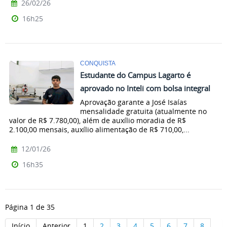
26/02/26
16h25
CONQUISTA
Estudante do Campus Lagarto é
aprovado no Inteli com bolsa integral
Aprovação garante a José Isaías
mensalidade gratuita (atualmente no
valor de R$ 7.780,00), além de auxílio moradia de R$
2.100,00 mensais, auxílio alimentação de R$ 710,00,...
12/01/26
16h35
Página 1 de 35
Início
Anterior
1
2
3
4
5
6
7
8