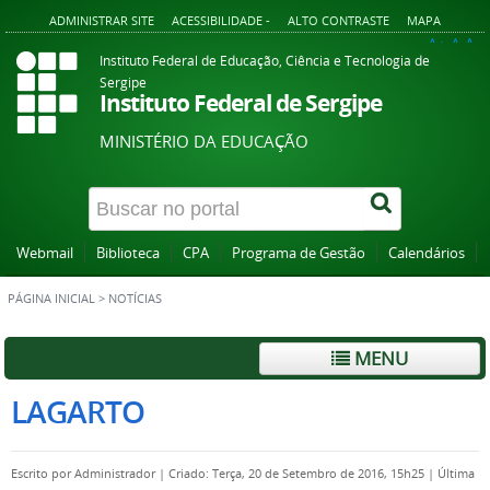
ADMINISTRAR SITE
ACESSIBILIDADE -
ALTO CONTRASTE
MAPA
A+
A
A-
Instituto Federal de Educação, Ciência e Tecnologia de
Sergipe
Instituto Federal de Sergipe
MINISTÉRIO DA EDUCAÇÃO
Webmail
Biblioteca
CPA
Programa de Gestão
Calendários
PÁGINA INICIAL
>
NOTÍCIAS
MENU
LAGARTO
Escrito por
Administrador
|
Criado: Terça, 20 de Setembro de 2016, 15h25
|
Última