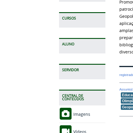
Promov
patroc
Geopol
CURSOS
aplica
amplas
prepar
ALUNO
biblio
divers
SERVIDOR
registra
Assunto(
Educa
CENTRAL DE
CONTEÚDOS
Olimp
Geopol
Imagens
Vídeos