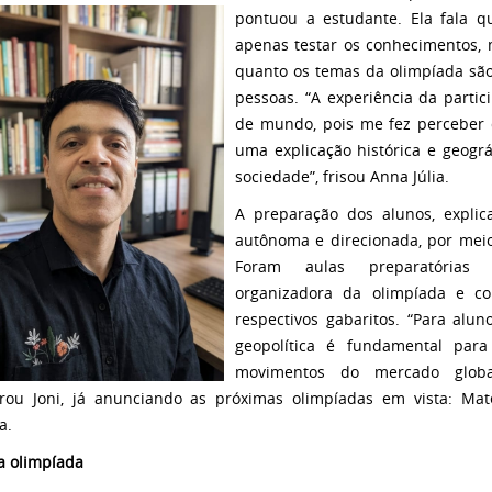
pontuou a estudante. Ela fala q
apenas testar os conhecimentos, 
quanto os temas da olimpíada são
pessoas. “A experiência da part
de mundo, pois me fez perceber 
uma explicação histórica e geográ
sociedade”, frisou Anna Júlia.
A preparação dos alunos, explic
autônoma e direcionada, por meio
Foram aulas preparatórias di
organizadora da olimpíada e co
respectivos gabaritos. “Para alu
geopolítica é fundamental par
movimentos do mercado global
rou Joni, já anunciando as próximas olimpíadas em vista: Mate
a.
a olimpíada