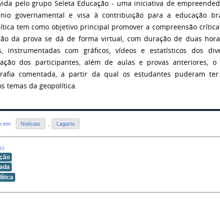
ida pelo grupo Seleta Educação - uma iniciativa de empreended
ínio governamental e visa à contribuição para a educação bras
ítica tem como objetivo principal promover a compreensão crítica 
ção da prova se dá de forma virtual, com duração de duas hora
, instrumentadas com gráficos, vídeos e estatísticos dos di
ação dos participantes, além de aulas e provas anteriores, o
grafia comentada, a partir da qual os estudantes puderam ter
os temas da geopolítica.
do em:
Notícias
,
Lagarto
s):
ção
íada
ítica