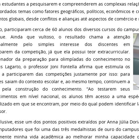
a estudantes a pesquisarem e compreenderem as complexas relaç
ordados temas como fatores geográficos, políticos, econômicos e c
ntos globais, desde conflitos e alianças até aspectos de comércio 
o, participaram cerca de 60 alunos dos diversos cursos do campu
que. Ainda que vultoso, o
resultado chama a atenção
ipalmente pelo simples interesse dos discentes em
iparem da competição, já que ela possui teor extracurricular.
enador da preparação para olimpíadas do conhecimento no
 Lagarto, o professor Joni Fontella afirma que estimula os
 a participarem das competições justamente por isso: para
es saiam do contexto escolar e, ao mesmo tempo, continuem a
 pela construção do conhecimento. “Ao testarem seus
imentos em nível nacional, os alunos têm acesso a uma espéc
izado em que se encontram, por meio do qual podem identificar la
sor.
nclusive, esse um dos pontos positivos extraídos por Anna Júlia Do
putadores que foi uma das três medalhistas de ouro do campus 
mente minha vida acadêmica ao melhorar minha capacidade de 