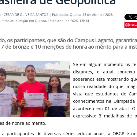
por
CESAR DE OLIVEIRA SANTOS
|
Publicado: Quarta, 15 de Abril de 2026,
Última atualização em Quinta, 16 de Abril de 2026, 13h14
Sav
do, os participantes, que são do Campus Lagarto, garanti
, 7 de bronze e 10 menções de honra ao mérito para a inst
Se em algum momento os tem
distantes, o atual context
soberanos está mostrando qu
nossa realidade do que imag
vista que estudantes do Cam
conhecimentos na Olimpíada B
aconteceu em 01 de abril. O 
expressivo: 3 medalhas de 
s de honra ao mérito.
 a participantes de diversas séries educacionais, a OBGP é 