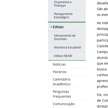
Orçamento e
desafi
Finanças
São ab
Planejamento
os eve
Estratégico
Ao tod
Editais
desta
princ
Afastamento de
Docentes
partic
Coord
Monitoria Estudantil
Campus
Editais NEABI
alunos
que el
Notícias
busca
Horários
conhec
Calendário
aprend
Acadêmico
profes
Perguntas
Foi, i
Frequentes
de Com
Comunicação
direta