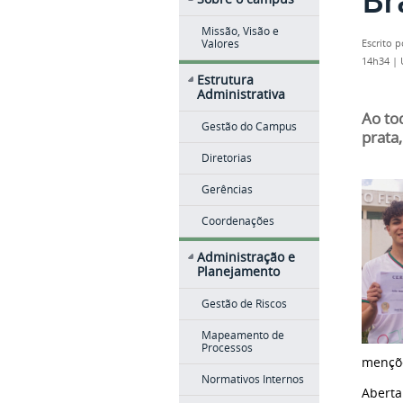
Missão, Visão e
Valores
Escrito 
14h34
|
Estrutura
Administrativa
Ao to
Gestão do Campus
prata
Diretorias
Gerências
Coordenações
Administração e
Planejamento
Gestão de Riscos
Mapeamento de
Processos
mençõe
Normativos Internos
Aberta