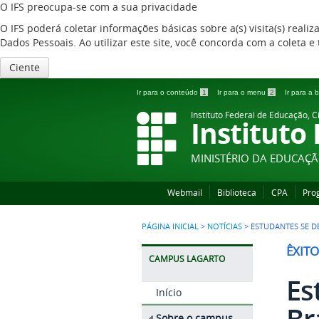
O IFS preocupa-se com a sua privacidade
O IFS poderá coletar informações básicas sobre a(s) visita(s) reali
Dados Pessoais. Ao utilizar este site, você concorda com a coleta
Ciente
Ir para o conteúdo
1
Ir para o menu
2
Ir para a
Instituto Federal de Educação, C
Instituto
MINISTÉRIO DA EDUCAÇ
Webmail
Biblioteca
CPA
Pro
PÁGINA INICIAL
>
NOTÍCIAS
>
ESTUDANTES SE D
ÊXITO
CAMPUS LAGARTO
Es
Início
Br
Sobre o campus