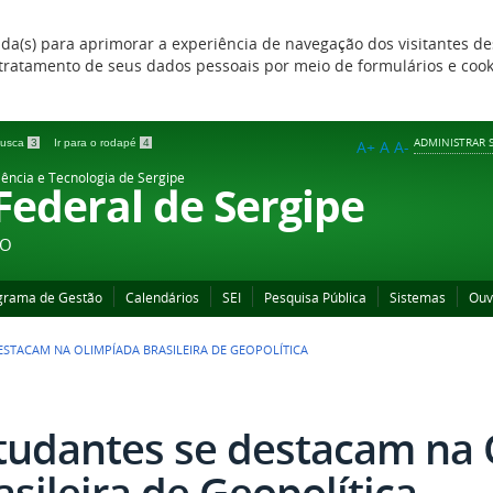
zada(s) para aprimorar a experiência de navegação dos visitantes de
 e tratamento de seus dados pessoais por meio de formulários e coo
ADMINISTRAR S
 busca
3
Ir para o rodapé
4
A+
A
A-
iência e Tecnologia de Sergipe
 Federal de Sergipe
ÃO
grama de Gestão
Calendários
SEI
Pesquisa Pública
Sistemas
Ouv
ESTACAM NA OLIMPÍADA BRASILEIRA DE GEOPOLÍTICA
tudantes se destacam na
asileira de Geopolítica