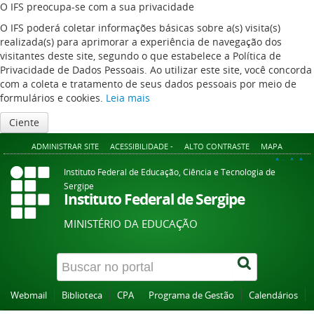
O IFS preocupa-se com a sua privacidade
O IFS poderá coletar informações básicas sobre a(s) visita(s)
realizada(s) para aprimorar a experiência de navegação dos
visitantes deste site, segundo o que estabelece a Política de
Privacidade de Dados Pessoais. Ao utilizar este site, você concorda
com a coleta e tratamento de seus dados pessoais por meio de
formulários e cookies.
Leia mais
Ciente
ADMINISTRAR SITE
ACESSIBILIDADE -
ALTO CONTRASTE
MAPA
A+
A
A-
Instituto Federal de Educação, Ciência e Tecnologia de
Sergipe
Instituto Federal de Sergipe
MINISTÉRIO DA EDUCAÇÃO
Webmail
Biblioteca
CPA
Programa de Gestão
Calendários