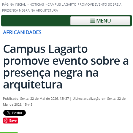
PÁGINA INICIAL
>
NOTÍCIAS
>
CAMPUS LAGARTO PROMOVE EVENTO SOBRE A
PRESENÇA NEGRA NA ARQUITETURA
MENU
AFRICANIDADES
Campus Lagarto
promove evento sobre a
presença negra na
arquitetura
Publicado: Sexta, 22 de Mai de 2026, 13h37
|
Última atualização em Sexta, 22 de
Mai de 2026, 15h45
Save