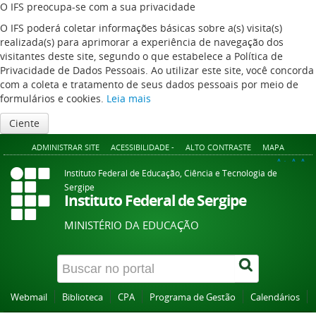
O IFS preocupa-se com a sua privacidade
O IFS poderá coletar informações básicas sobre a(s) visita(s)
realizada(s) para aprimorar a experiência de navegação dos
visitantes deste site, segundo o que estabelece a Política de
Privacidade de Dados Pessoais. Ao utilizar este site, você concorda
com a coleta e tratamento de seus dados pessoais por meio de
formulários e cookies.
Leia mais
Ciente
ADMINISTRAR SITE
ACESSIBILIDADE -
ALTO CONTRASTE
MAPA
A+
A
A-
Instituto Federal de Educação, Ciência e Tecnologia de
Sergipe
Instituto Federal de Sergipe
MINISTÉRIO DA EDUCAÇÃO
Webmail
Biblioteca
CPA
Programa de Gestão
Calendários