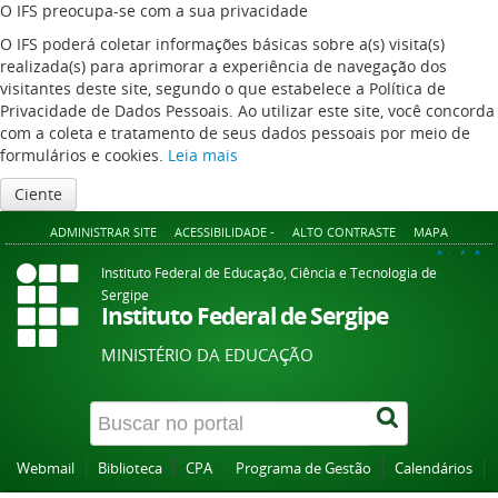
O IFS preocupa-se com a sua privacidade
O IFS poderá coletar informações básicas sobre a(s) visita(s)
realizada(s) para aprimorar a experiência de navegação dos
visitantes deste site, segundo o que estabelece a Política de
Privacidade de Dados Pessoais. Ao utilizar este site, você concorda
com a coleta e tratamento de seus dados pessoais por meio de
formulários e cookies.
Leia mais
Ciente
ADMINISTRAR SITE
ACESSIBILIDADE -
ALTO CONTRASTE
MAPA
A+
A
A-
Instituto Federal de Educação, Ciência e Tecnologia de
Sergipe
Instituto Federal de Sergipe
MINISTÉRIO DA EDUCAÇÃO
Webmail
Biblioteca
CPA
Programa de Gestão
Calendários