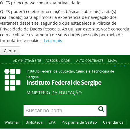
O IFS preocupa-se com a sua privacidade
O IFS poderá coletar informações básicas sobre a(s) visita(s)
realizada(s) para aprimorar a experiência de navegação dos
visitantes deste site, segundo o que estabelece a Política de
Privacidade de Dados Pessoais. Ao utilizar este site, você concorda
com a coleta e tratamento de seus dados pessoais por meio de
formulários e cookies.
Leia mais
Ciente
ADMINISTRAR SITE
ACESSIBILIDADE -
ALTO CONTRASTE
MAPA
A+
A
A-
Instituto Federal de Educação, Ciência e Tecnologia de
Sergipe
Instituto Federal de Sergipe
MINISTÉRIO DA EDUCAÇÃO
Webmail
Biblioteca
CPA
Programa de Gestão
Calendários