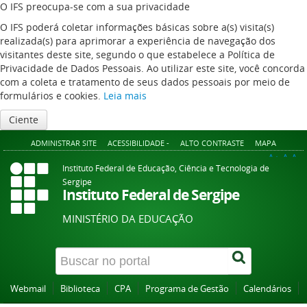
O IFS preocupa-se com a sua privacidade
O IFS poderá coletar informações básicas sobre a(s) visita(s)
realizada(s) para aprimorar a experiência de navegação dos
visitantes deste site, segundo o que estabelece a Política de
Privacidade de Dados Pessoais. Ao utilizar este site, você concorda
com a coleta e tratamento de seus dados pessoais por meio de
formulários e cookies.
Leia mais
Ciente
ADMINISTRAR SITE
ACESSIBILIDADE -
ALTO CONTRASTE
MAPA
A+
A
A-
Instituto Federal de Educação, Ciência e Tecnologia de
Sergipe
Instituto Federal de Sergipe
MINISTÉRIO DA EDUCAÇÃO
Webmail
Biblioteca
CPA
Programa de Gestão
Calendários