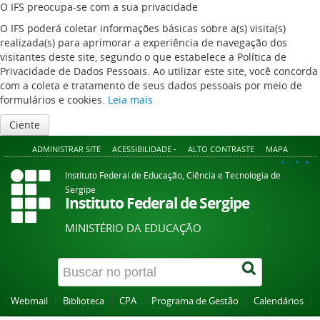
O IFS preocupa-se com a sua privacidade
O IFS poderá coletar informações básicas sobre a(s) visita(s)
realizada(s) para aprimorar a experiência de navegação dos
visitantes deste site, segundo o que estabelece a Política de
Privacidade de Dados Pessoais. Ao utilizar este site, você concorda
com a coleta e tratamento de seus dados pessoais por meio de
formulários e cookies.
Leia mais
Ciente
ADMINISTRAR SITE
ACESSIBILIDADE -
ALTO CONTRASTE
MAPA
A+
A
A-
Instituto Federal de Educação, Ciência e Tecnologia de
Sergipe
Instituto Federal de Sergipe
MINISTÉRIO DA EDUCAÇÃO
Webmail
Biblioteca
CPA
Programa de Gestão
Calendários