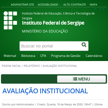
ADMINISTRAR SITE
ACESSIBILIDADE -
ALTO CONTRASTE
MAPA
A+
A
A-
Instituto Federal de Educação, Ciência e Tecnologia de
Sergipe
Instituto Federal de Sergipe
MINISTÉRIO DA EDUCAÇÃO
Webmail
Biblioteca
CPA
Programa de Gestão
Calendários
PÁGINA INICIAL
>
RELATÓRIOS
>
AVALIAÇÃO INSTITUCIONAL
MENU
AVALIAÇÃO INSTITUCIONAL
Escrito por
Administrador
|
Criado: Quarta, 18 de Março de 2020, 10h47
|
Última